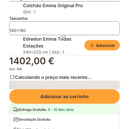
Original
ajustável
impermeável
Colchão Emma Original Pro
Pro,
graças
e
agora
ás
mantém
Qtd.: 1
mais
suas
a
Tamanho
completo!
camadas
tua
removíveis
cama
140x190
fresca
Edredon Emma Todas
e
Adicionar
Estações
limpa
240x220 cm | Qtd.: 1
1402,00 €
Incl. IVA
Calculando o preço mais recente...
Loading
Adicionar ao carrinho
Entrega Gratuita
:
5 - 10 dias úteis
Devolução Gratuita