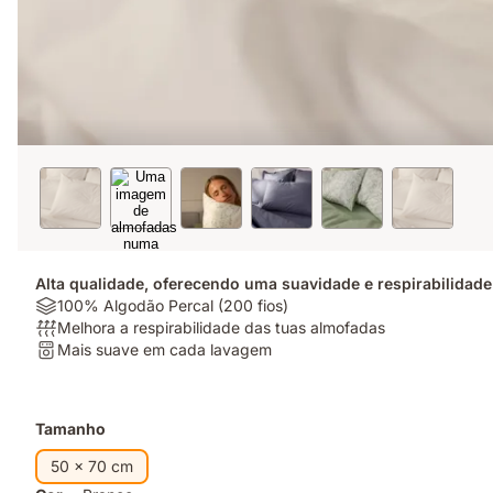
Alta qualidade, oferecendo uma suavidade e respirabilidad
Materiais:
100% Algodão Percal (200 fios)
100%
Respirabilidade:
Melhora a respirabilidade das tuas almofadas
Algodão
Melhora
Lavagem:
Mais suave em cada lavagem
Percal
a
Mais
(200
respirabilidade
suave
fios)
das
em
Complementos
Tamanho
tuas
cada
almofadas
lavagem
50 x 70 cm