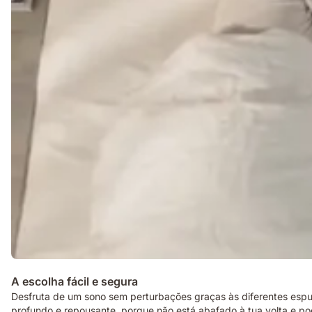
A escolha fácil e segura
Desfruta de um sono sem perturbações graças às diferentes espum
profundo e repousante, porque não está abafado à tua volta e pod