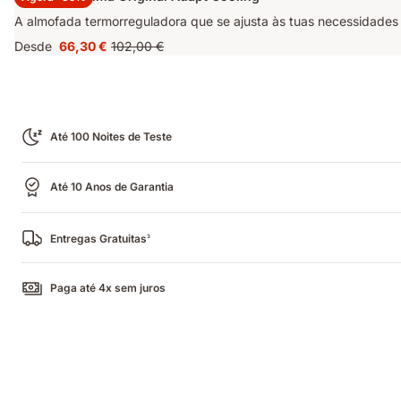
A almofada termorreguladora que se ajusta às tuas necessidades 
Desde
66,30 €
102,00 €
Preço
Preço
66,30 €
original
102,00 €
Até 100 Noites de Teste
Até 10 Anos de Garantia
Entregas Gratuitas
3
Paga até 4x sem juros
Compara as nossas almofadas
Encontra a tua almofada ideal
Faz o nosso quiz de 2 minutos