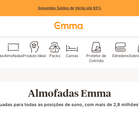
Segundos Saldos de Verão até 65%
es
Almofadas
Produto Ideal
Packs
Camas
Protetor de
Edredons
Sobr
Colchão
Almofadas Emma
uadas para todas as posições de sono, com mais de 2,8 milhões