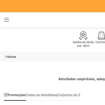
Alternar navegação
Saldos de Verão
Colchõ
até -65%
Home
Almofadas respiráveis, adeq
Promoções
Todas as Almofadas
Conjuntos de 2