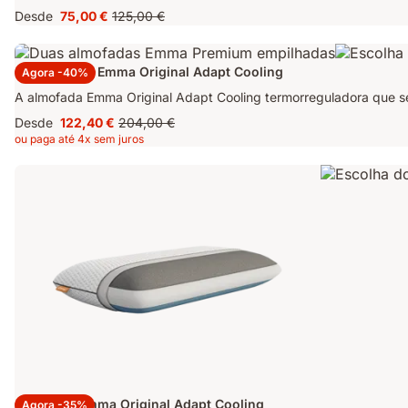
Desde
75,00 €
125,00 €
Preço
Preço
75,00 €
original
125,00 €
2 Almofadas Emma Original Adapt Cooling
Agora -40%
A almofada Emma Original Adapt Cooling termorreguladora que se
Desde
122,40 €
204,00 €
Preço
Preço
ou paga até 4x sem juros
122,40 €
original
204,00 €
Almofada Emma Original Adapt Cooling
Agora -35%