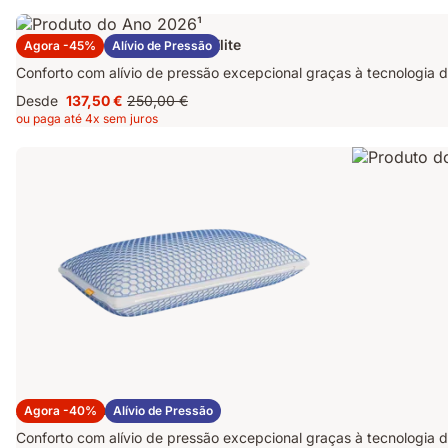
2 Almofadas Emma Original Elite
Agora -45%
Alívio de Pressão
Conforto com alívio de pressão excepcional graças à tecnologia d
Desde
137,50 €
250,00 €
Preço
Preço
ou paga até 4x sem juros
137,50 €
original
250,00 €
Almofada Emma Original Elite
Agora -40%
Alívio de Pressão
Conforto com alívio de pressão excepcional graças à tecnologia d