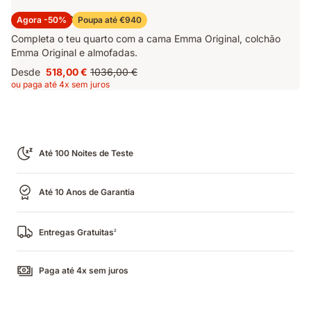
Pack Cama Original
Agora -50%
Poupa até €940
Completa o teu quarto com a cama Emma Original, colchão
Emma Original e almofadas.
Desde
518,00 €
1036,00 €
Preço
Preço
ou paga até 4x sem juros
518,00 €
original
1036,00 €
Até 100 Noites de Teste
Até 10 Anos de Garantia
Entregas Gratuitas
2
Paga até 4x sem juros