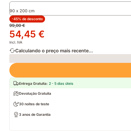
e
sobrecolchão
90 x 200 cm
de
qualquer
-45% de desconto
imprevisto
Preço
99,00 €
original
Preço
54,45 €
99,00 €
54,45 €
Incl. IVA
Calculando o preço mais recente...
Loading
Entrega Gratuita
:
2 - 5 dias úteis
Devolução Gratuita
30 noites de teste
3 anos de Garantia