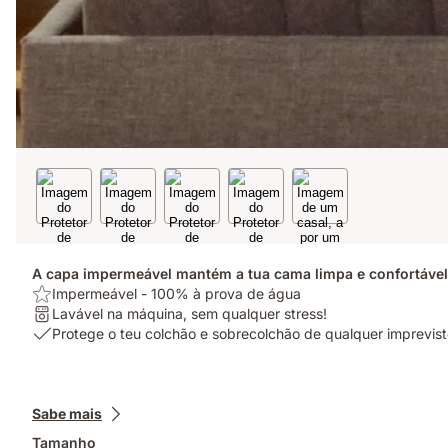
A capa impermeável mantém a tua cama limpa e confortável.
USP/benefit:
Impermeável - 100% à prova de água
Impermeável
Lavagem:
Lavável na máquina, sem qualquer stress!
-
Lavável
USP
Protege o teu colchão e sobrecolchão de qualquer imprevis
100%
na
1:
à
máquina,
Protege
prova
sem
o
Complementos
de
qualquer
teu
Sabe mais
água
stress!
colchão
Tamanho