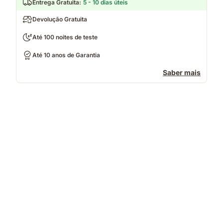
Entrega Gratuita
:
5 - 10 dias úteis
Devolução Gratuita
Até 100 noites de teste
Até 10 anos de Garantia
Saber mais
Casal
a
dormir
num
colchão
com