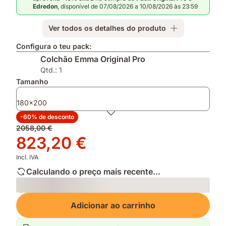
prémio
altura
Estações
Edredon
, disponível de 07/08/2026 a 10/08/2026 às 23:59
Escolha
ajustável
e
do
graças
Protetor
Ver todos os detalhes do produto
Consumidor
ás
de
2026
suas
Colchão
Configura o teu pack:
camadas
Colchão Emma Original Pro
removíveis
Qtd.: 1
Tamanho
180x200
-60% de desconto
Preço
2058,00 €
original
Preço
823,20 €
2058,00 €
823,20 €
Incl. IVA
Calculando o preço mais recente...
Loading
Adicionar ao carrinho