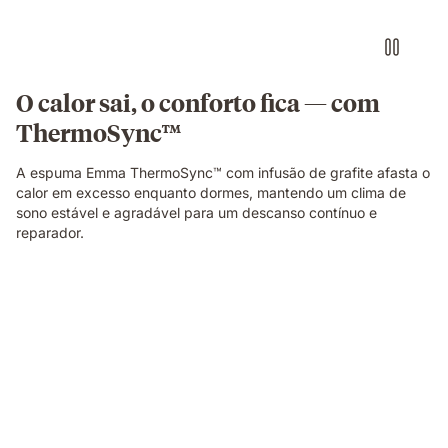
iluminação
quente
e
fria
em
O calor sai, o conforto fica — com
cada
ThermoSync™
lado.
A espuma Emma ThermoSync™ com infusão de grafite afasta o
calor em excesso enquanto dormes, mantendo um clima de
sono estável e agradável para um descanso contínuo e
reparador.