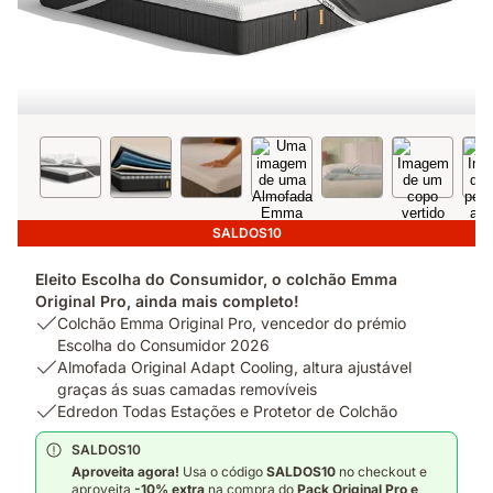
SALDOS10
Eleito Escolha do Consumidor, o colchão Emma
Original Pro, ainda mais completo!
USP
Colchão Emma Original Pro, vencedor do prémio
1:
Escolha do Consumidor 2026
Colchão
USP
Almofada Original Adapt Cooling, altura ajustável
Emma
2:
graças ás suas camadas removíveis
Original
Almofada
USP
Edredon Todas Estações e Protetor de Colchão
Pro,
Original
3:
SALDOS10
vencedor
Adapt
Edredon
Aproveita agora!
Usa o código
SALDOS
10
no checkout e
do
Cooling,
Todas
aproveita
-10% extra
na compra do
Pack
Original Pro e