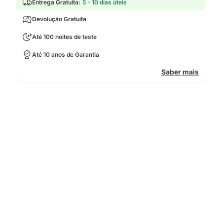
Entrega Gratuita
:
5 - 10 dias úteis
Devolução Gratuita
Até 100 noites de teste
Até 10 anos de Garantia
Saber mais
Casal
a
dormir
num
colchão
com