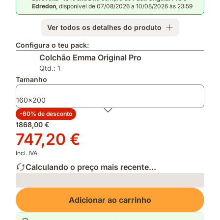
prémio
altura
Estações
Edredon
, disponível de 07/08/2026 a 10/08/2026 às 23:59
Escolha
ajustável
e
do
graças
Protetor
Ver todos os detalhes do produto
Consumidor
ás
de
2026
suas
Colchão
Configura o teu pack:
camadas
Colchão Emma Original Pro
removíveis
Qtd.: 1
Tamanho
160x200
-60% de desconto
Preço
1868,00 €
original
Preço
747,20 €
1868,00 €
747,20 €
Incl. IVA
Calculando o preço mais recente...
Loading
Adicionar ao carrinho