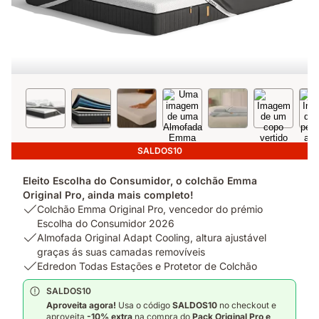
SALDOS10
Eleito Escolha do Consumidor, o colchão Emma
Original Pro, ainda mais completo!
USP
Colchão Emma Original Pro, vencedor do prémio
1:
Escolha do Consumidor 2026
Colchão
USP
Almofada Original Adapt Cooling, altura ajustável
Emma
2:
graças ás suas camadas removíveis
Original
Almofada
USP
Edredon Todas Estações e Protetor de Colchão
Pro,
Original
3:
SALDOS10
vencedor
Adapt
Edredon
Aproveita agora!
Usa o código
SALDOS
10
no checkout e
do
Cooling,
Todas
aproveita
-10% extra
na compra do
Pack
Original Pro e