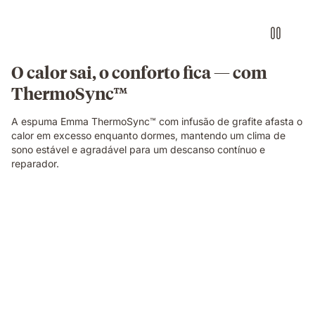
iluminação
quente
e
fria
em
O calor sai, o conforto fica — com
cada
ThermoSync™
lado.
A espuma Emma ThermoSync™ com infusão de grafite afasta o
calor em excesso enquanto dormes, mantendo um clima de
sono estável e agradável para um descanso contínuo e
reparador.