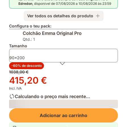
prémio
altura
Estações
Edredon
, disponível de 07/08/2026 a 10/08/2026 às 23:59
Escolha
ajustável
e
do
graças
Protetor
Ver todos os detalhes do produto
Consumidor
ás
de
2026
suas
Colchão
Configura o teu pack:
camadas
Colchão Emma Original Pro
removíveis
Qtd.: 1
Tamanho
90x200
-60% de desconto
Preço
1038,00 €
original
Preço
415,20 €
1038,00 €
415,20 €
Incl. IVA
Calculando o preço mais recente...
Loading
Adicionar ao carrinho