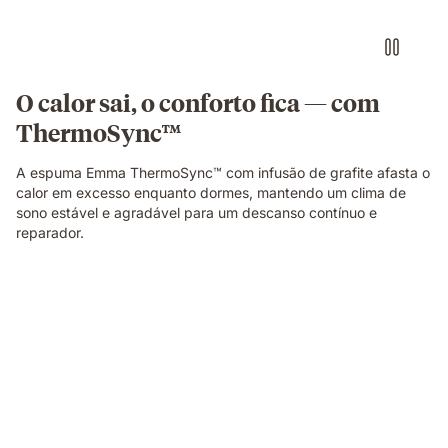
iluminação
quente
e
fria
em
O calor sai, o conforto fica — com
cada
ThermoSync™
lado.
A espuma Emma ThermoSync™ com infusão de grafite afasta o
calor em excesso enquanto dormes, mantendo um clima de
sono estável e agradável para um descanso contínuo e
reparador.