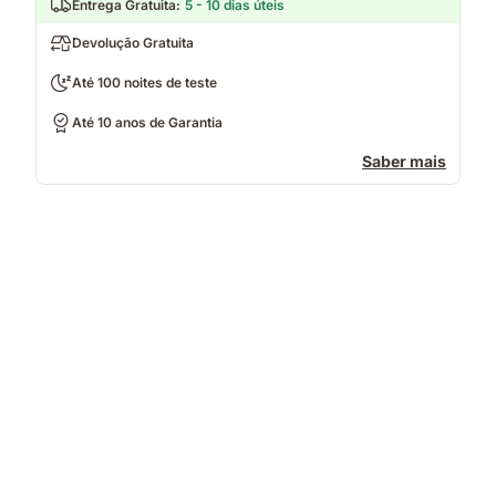
Entrega Gratuita
:
5 - 10 dias úteis
Devolução Gratuita
Até 100 noites de teste
Até 10 anos de Garantia
Saber mais
Casal
a
dormir
num
colchão
com