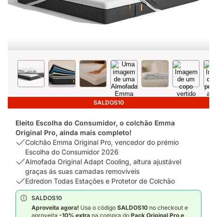
SALDOS10
Eleito Escolha do Consumidor, o colchão Emma
Original Pro, ainda mais completo!
USP
Colchão Emma Original Pro, vencedor do prémio
1:
Escolha do Consumidor 2026
Colchão
USP
Almofada Original Adapt Cooling, altura ajustável
Emma
2:
graças ás suas camadas removíveis
Original
Almofada
USP
Edredon Todas Estações e Protetor de Colchão
Pro,
Original
3:
SALDOS10
vencedor
Adapt
Edredon
Aproveita agora!
Usa o código
SALDOS
10
no checkout e
do
Cooling,
Todas
aproveita
-10% extra
na compra do
Pack
Original Pro e