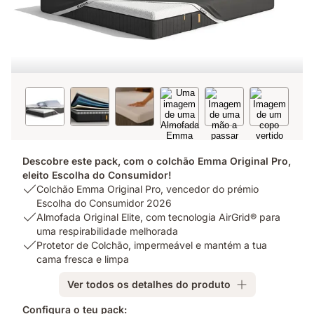
Descobre este pack, com o colchão Emma Original Pro,
eleito Escolha do Consumidor!
USP
Colchão Emma Original Pro, vencedor do prémio
1:
Escolha do Consumidor 2026
Colchão
USP
Almofada Original Elite, com tecnologia AirGrid® para
Emma
2:
uma respirabilidade melhorada
Original
Almofada
USP
Protetor de Colchão, impermeável e mantém a tua
Pro,
Original
3:
cama fresca e limpa
vencedor
Elite,
Protetor
Ver todos os detalhes do produto
do
com
de
prémio
tecnologia
Colchão,
Configura o teu pack: