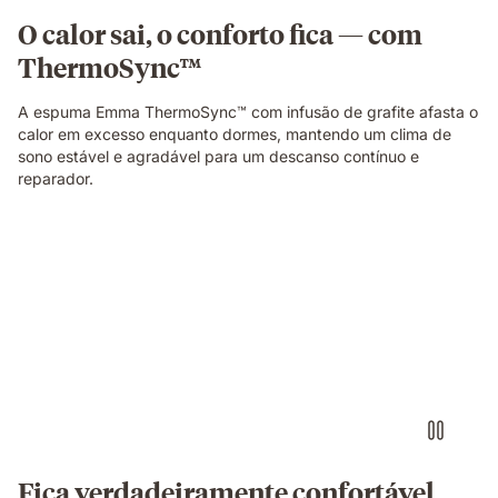
em
O calor sai, o conforto fica — com
cada
ThermoSync™
lado.
A espuma Emma ThermoSync™ com infusão de grafite afasta o
calor em excesso enquanto dormes, mantendo um clima de
sono estável e agradável para um descanso contínuo e
reparador.
Fica verdadeiramente confortável