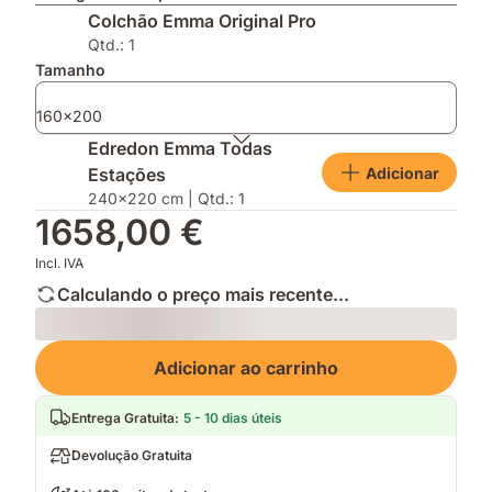
Escolha
AirGrid®
impermeável
Colchão Emma Original Pro
do
para
e
Consumidor
uma
mantém
Qtd.: 1
2026
respirabilidade
a
Tamanho
melhorada
tua
cama
160x200
fresca
Edredon Emma Todas
e
Adicionar
Estações
limpa
240x220 cm | Qtd.: 1
1658,00 €
Incl. IVA
Calculando o preço mais recente...
Loading
Adicionar ao carrinho
Entrega Gratuita
:
5 - 10 dias úteis
Devolução Gratuita