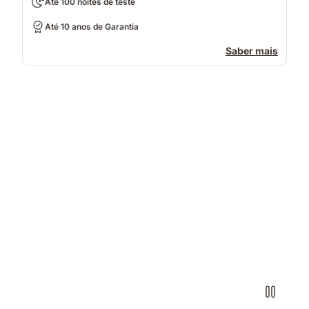
Até 100 noites de teste
Até 10 anos de Garantia
Saber mais
Casal
a
dormir
num
colchão
com
iluminação
quente
e
fria