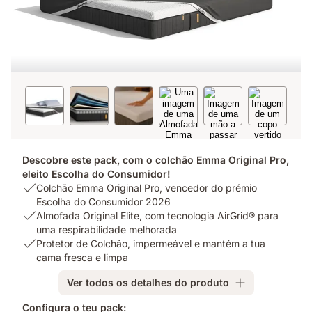
Descobre este pack, com o colchão Emma Original Pro,
eleito Escolha do Consumidor!
USP
Colchão Emma Original Pro, vencedor do prémio
1:
Escolha do Consumidor 2026
Colchão
USP
Almofada Original Elite, com tecnologia AirGrid® para
Emma
2:
uma respirabilidade melhorada
Original
Almofada
USP
Protetor de Colchão, impermeável e mantém a tua
Pro,
Original
3:
cama fresca e limpa
vencedor
Elite,
Protetor
Ver todos os detalhes do produto
do
com
de
prémio
tecnologia
Colchão,
Configura o teu pack: