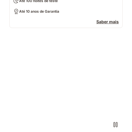
Até 100 noites de teste
Até 10 anos de Garantia
Saber mais
Casal
a
dormir
num
colchão
com
iluminação
quente
e
fria