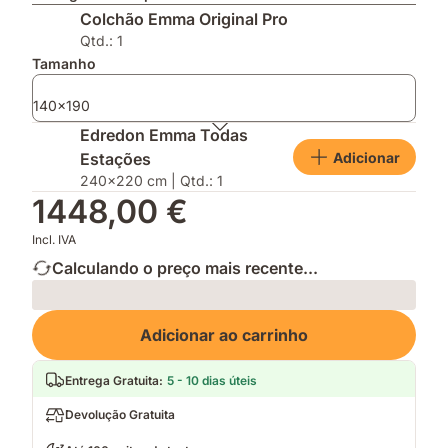
Escolha
AirGrid®
impermeável
Colchão Emma Original Pro
do
para
e
Consumidor
uma
mantém
Qtd.: 1
2026
respirabilidade
a
Tamanho
melhorada
tua
cama
140x190
fresca
Edredon Emma Todas
e
Adicionar
Estações
limpa
240x220 cm | Qtd.: 1
1448,00 €
Incl. IVA
Calculando o preço mais recente...
Loading
Adicionar ao carrinho
Entrega Gratuita
:
5 - 10 dias úteis
Devolução Gratuita