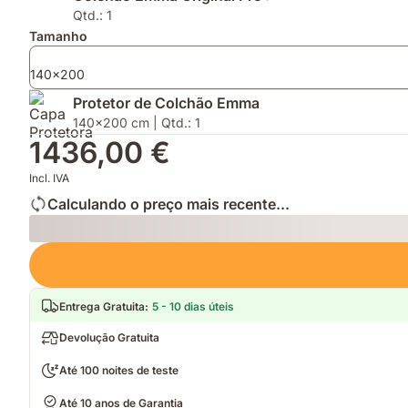
máxima
a
leve
Qtd.: 1
graças
inovadora
para
Tamanho
á
tecnologia
noites
tecnologia
AirGrid®
mais
140x200
Thermosync™
frescas
Protetor de Colchão Emma
e
140x200 cm | Qtd.: 1
tranquilas
1436,00 €
Incl. IVA
Calculando o preço mais recente...
Loading
Entrega Gratuita
:
5 - 10 dias úteis
Devolução Gratuita
Até 100 noites de teste
Até 10 anos de Garantia