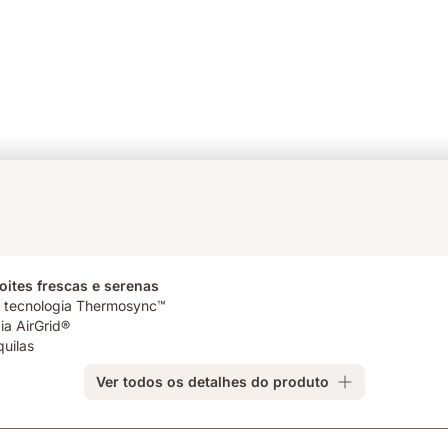
ites frescas e serenas
á tecnologia Thermosync™
ia AirGrid®
quilas
Ver todos os detalhes do produto