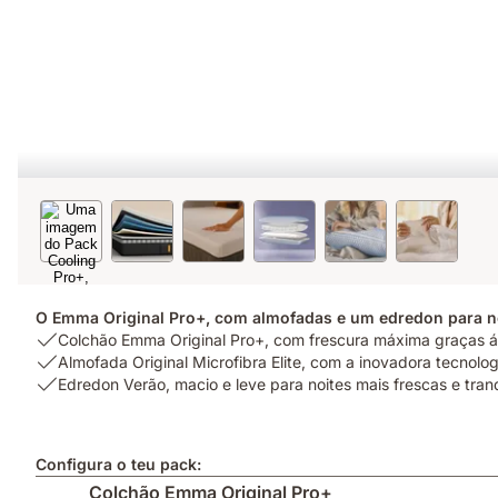
O Emma Original Pro+, com almofadas e um edredon para no
USP
Colchão Emma Original Pro+, com frescura máxima graças 
1:
USP
Almofada Original Microfibra Elite, com a inovadora tecnolog
Colchão
2:
USP
Edredon Verão, macio e leve para noites mais frescas e tran
Emma
Almofada
3:
Original
Original
Edredon
Pro+,
Microfibra
Verão,
Configura o teu pack:
com
Elite,
macio
Colchão Emma Original Pro+
frescura
com
e