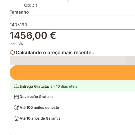
máxima
a
e
Qtd.: 1
graças
inovadora
mantém
Tamanho
á
tecnologia
a
tecnologia
AirGrid®
tua
140x190
Thermosync™
cama
1456,00 €
fresca
e
Incl. IVA
limpa
Calculando o preço mais recente...
Loading
Entrega Gratuita
:
5 - 10 dias úteis
Devolução Gratuita
Até 100 noites de teste
Até 10 anos de Garantia