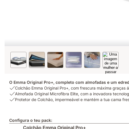
O Emma Original Pro+, completo com almofadas e um edred
USP
Colchão Emma Original Pro+, com frescura máxima graças 
1:
USP
Almofada Original Microfibra Elite, com a inovadora tecnolog
Colchão
2:
USP
Protetor de Colchão, impermeável e mantém a tua cama fres
Emma
Almofada
3:
Original
Original
Protetor
Pro+,
Microfibra
de
Configura o teu pack:
com
Elite,
Colchão,
Colchão Emma Original Pro+
frescura
com
impermeável