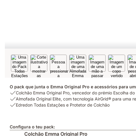
O pack que junta o Emma Original Pro e acessórios para u
USP
Colchão Emma Original Pro, vencedor do prémio Escolha d
1:
USP
Almofada Original Elite, com tecnologia AirGrid® para uma r
Colchão
2:
USP
Edredon Todas Estações e Protetor de Colchão
Emma
Almofada
3:
Original
Original
Edredon
Pro,
Elite,
Todas
Configura o teu pack:
vencedor
com
Estações
Colchão Emma Original Pro
do
tecnologia
e