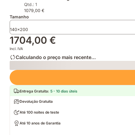
Qtd.: 1
prémio
AirGrid®
Protetor
1079,00 €
Escolha
para
de
Tamanho
do
uma
Colchão
Consumidor
respirabilidade
2026
melhorada
140x200
1704,00 €
Incl. IVA
Calculando o preço mais recente...
Loading
Entrega Gratuita
:
5 - 10 dias úteis
Devolução Gratuita
Até 100 noites de teste
Até 10 anos de Garantia