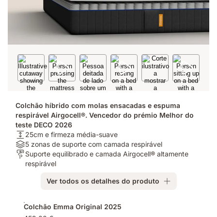
Colchão híbrido com molas ensacadas e espuma
respirável Airgocell®. Vencedor do prémio Melhor do
teste DECO 2026
Altura:
25cm e firmeza média-suave
25cm
Materiais:
5 zonas de suporte com camada respirável
e
5
Para
Suporte equilibrado e camada Airgocell® altamente
firmeza
zonas
quem?:
respirável
média-
de
Suporte
Ver todos os detalhes do produto
suave
suporte
equilibrado
com
e
Complementos
camada
camada
Colchão Emma Original 2025
respirável
Airgocell®