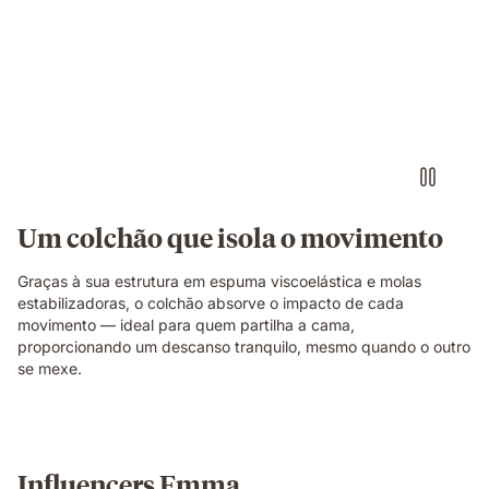
Pessoa
a
descansar
numa
cama
com
colchão
branco,
mostrando
conforto
sem
Um colchão que isola o movimento
interrupções.
Graças à sua estrutura em espuma viscoelástica e molas
estabilizadoras, o colchão absorve o impacto de cada
movimento — ideal para quem partilha a cama,
proporcionando um descanso tranquilo, mesmo quando o outro
se mexe.
Influencers Emma