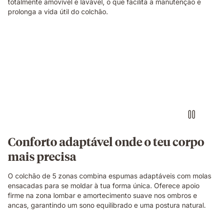
totalmente amovível e lavável, o que facilita a manutenção e
prolonga a vida útil do colchão.
Pessoa
deitada
de
lado
sobre
um
colchão
branco
numa
posição
de
Conforto adaptável onde o teu corpo
descanso.
mais precisa
O colchão de 5 zonas combina espumas adaptáveis com molas
ensacadas para se moldar à tua forma única. Oferece apoio
firme na zona lombar e amortecimento suave nos ombros e
ancas, garantindo um sono equilibrado e uma postura natural.