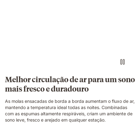
Corte
ilustrativo
a
mostrar
a
construção
do
colchão.
Melhor circulação de ar para um sono
mais fresco e duradouro
As molas ensacadas de borda a borda aumentam o fluxo de ar,
mantendo a temperatura ideal todas as noites. Combinadas
com as espumas altamente respiráveis, criam um ambiente de
sono leve, fresco e arejado em qualquer estação.