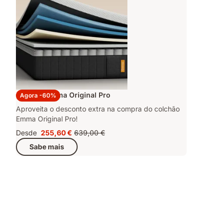
Colchão Emma Original Pro
Agora -60%
Aproveita o desconto extra na compra do colchão
Emma Original Pro!
Desde
255,60 €
639,00 €
Preço
Preço
Sabe mais
255,60 €
original
639,00 €