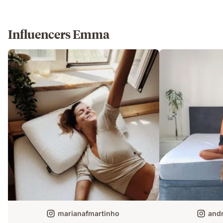
Influencers Emma
marianafmartinho
andr