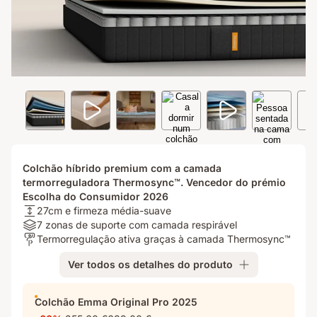
Colchão híbrido premium com a camada
termorreguladora Thermosync™. Vencedor do prémio
Escolha do Consumidor 2026
Altura:
27cm e firmeza média-suave
27cm
Materiais:
7 zonas de suporte com camada respirável
e
7
Para
Termorregulação ativa graças à camada Thermosync™
firmeza
zonas
quem?:
Ver todos os detalhes do produto
média-
de
Termorregulação
suave
suporte
ativa
com
graças
Colchão Emma Original Pro 2025
camada
à