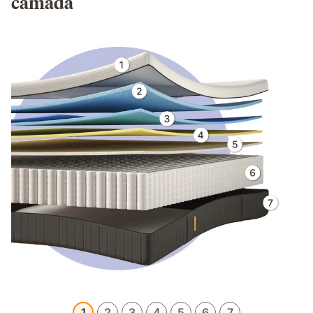
camada
1
2
3
4
5
6
7