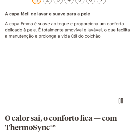
A capa fácil de lavar e suave para a pele
A capa Emma é suave ao toque e proporciona um conforto
delicado à pele. É totalmente amovível e lavável, o que facilita
a manutenção e prolonga a vida útil do colchão.
Casal
a
dormir
num
colchão
com
iluminação
quente
e
fria
em
O calor sai, o conforto fica — com
cada
ThermoSync™
lado.