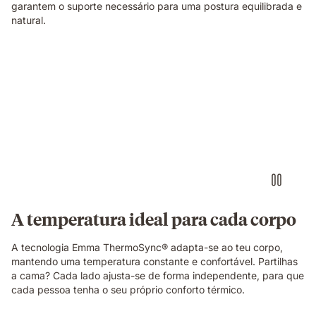
garantem o suporte necessário para uma postura equilibrada e
natural.
Pessoa
sentada
numa
cama
com
colchão
branco
num
quarto
luminoso.
A temperatura ideal para cada corpo
A tecnologia Emma ThermoSync® adapta-se ao teu corpo,
mantendo uma temperatura constante e confortável. Partilhas
a cama? Cada lado ajusta-se de forma independente, para que
cada pessoa tenha o seu próprio conforto térmico.