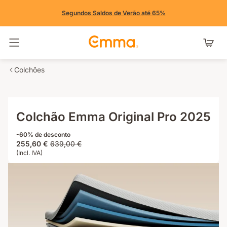
Segundos Saldos de Verão até 65%
Alternar navegação
Colchões
Colchão Emma Original Pro 2025
-60% de desconto
Preço
Preço
255,60 €
639,00 €
255,60 €
(Incl. IVA)
original
639,00 €