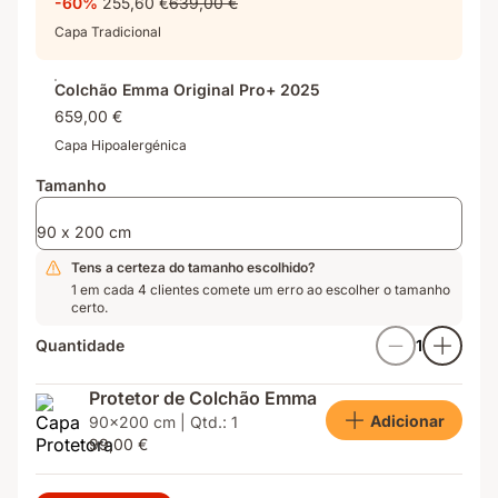
-60%
255,60 €
639,00 €
respirável
camada
Thermosync™
Capa Tradicional
Colchão Emma Original Pro+ 2025
659,00 €
Capa Hipoalergénica
Tamanho
90 x 200 cm
Tens a certeza do tamanho escolhido?
1 em cada 4 clientes comete um erro ao escolher o tamanho
certo.
Quantidade
1
Protetor de Colchão Emma
Adicionar
90x200 cm | Qtd.: 1
99,00 €