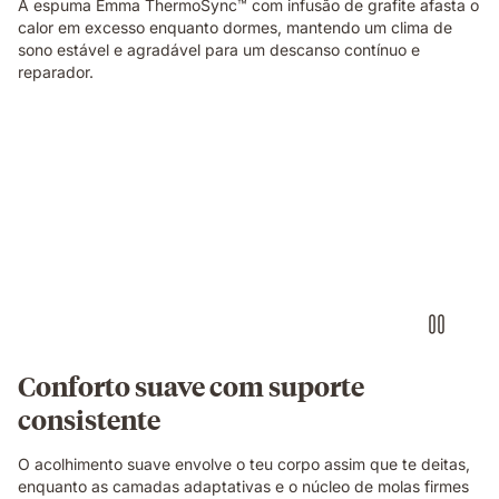
A espuma Emma ThermoSync™ com infusão de grafite afasta o
calor em excesso enquanto dormes, mantendo um clima de
sono estável e agradável para um descanso contínuo e
reparador.
Pessoa
deitada
de
lado
sobre
um
colchão
branco
numa
posição
de
Conforto suave com suporte
descanso.
consistente
O acolhimento suave envolve o teu corpo assim que te deitas,
enquanto as camadas adaptativas e o núcleo de molas firmes