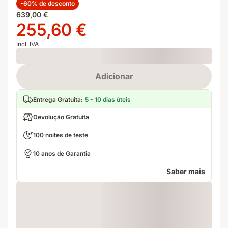
-60% de desconto
Preço
639,00 €
original
Preço
255,60 €
639,00 €
255,60 €
Incl. IVA
Loading
Adicionar
Entrega Gratuita
:
5 - 10 dias úteis
Devolução Gratuita
100 noites de teste
10 anos de Garantia
Saber mais