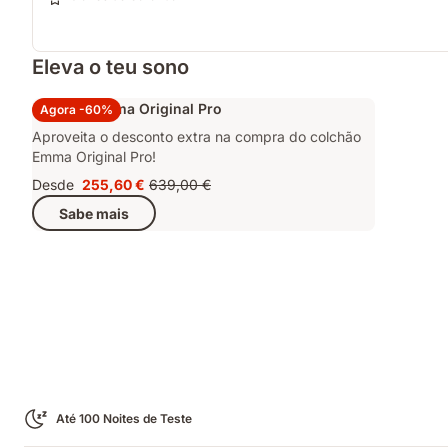
Eleva o teu sono
Colchão Emma Original Pro
Agora -60%
Aproveita o desconto extra na compra do colchão
Emma Original Pro!
Desde
255,60 €
639,00 €
Preço
Preço
Sabe mais
255,60 €
original
639,00 €
Até 100 Noites de Teste