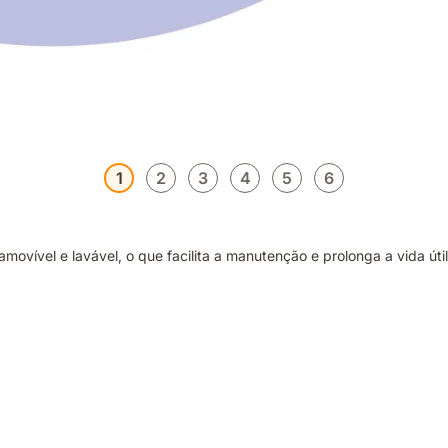
1
2
3
4
5
6
ovível e lavável, o que facilita a manutenção e prolonga a vida úti