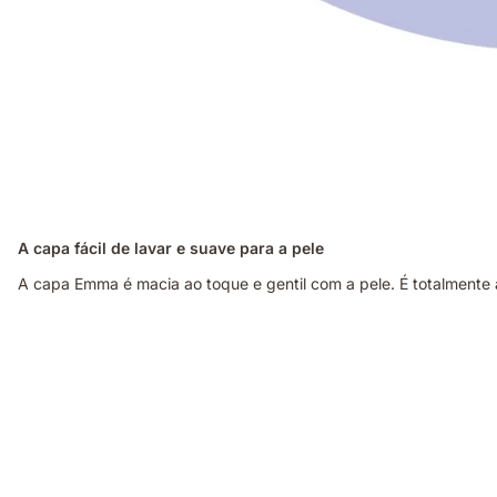
A capa fácil de lavar e suave para a pele
A capa Emma é macia ao toque e gentil com a pele. É totalmente am
Pessoa
deitada
de
lado
sobre
um
colchão
branco