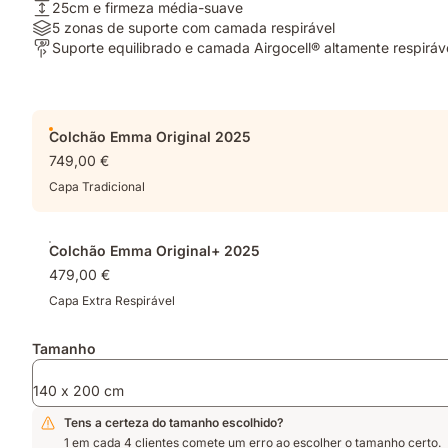
Altura:
25cm e firmeza média-suave
25cm
Materiais:
5 zonas de suporte com camada respirável
e
5
Para
Suporte equilibrado e camada Airgocell® altamente respiráv
firmeza
zonas
quem?:
média-
de
Suporte
suave
suporte
equilibrado
Complementos
com
e
Colchão Emma Original 2025
camada
camada
749,00 €
respirável
Airgocell®
altamente
Capa Tradicional
respirável
Colchão Emma Original+ 2025
479,00 €
Capa Extra Respirável
Tamanho
140 x 200 cm
Tens a certeza do tamanho escolhido?
1 em cada 4 clientes comete um erro ao escolher o tamanho certo.