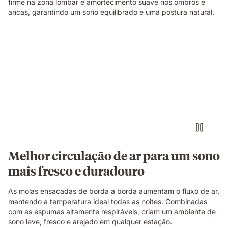
firme na zona lombar e amortecimento suave nos ombros e
ancas, garantindo um sono equilibrado e uma postura natural.
Corte
ilustrativo
a
mostrar
a
construção
do
colchão.
Melhor circulação de ar para um sono
mais fresco e duradouro
As molas ensacadas de borda a borda aumentam o fluxo de ar,
mantendo a temperatura ideal todas as noites. Combinadas
com as espumas altamente respiráveis, criam um ambiente de
sono leve, fresco e arejado em qualquer estação.