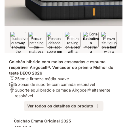
Colchão híbrido com molas ensacadas e espuma
respirável Airgocell®. Vencedor do prémio Melhor do
teste DECO 2026
Altura:
25cm e firmeza média-suave
25cm
Materiais:
5 zonas de suporte com camada respirável
e
5
Para
Suporte equilibrado e camada Airgocell® altamente
firmeza
zonas
quem?:
respirável
média-
de
Suporte
Ver todos os detalhes do produto
suave
suporte
equilibrado
com
e
Complementos
camada
camada
Colchão Emma Original 2025
respirável
Airgocell®