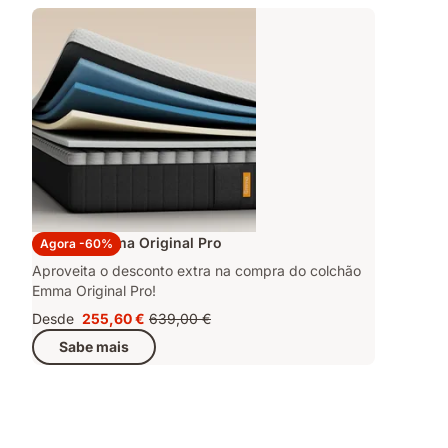
Colchão Emma Original Pro
Agora -60%
Aproveita o desconto extra na compra do colchão
Emma Original Pro!
Desde
255,60 €
639,00 €
Preço
Preço
Sabe mais
255,60 €
original
639,00 €