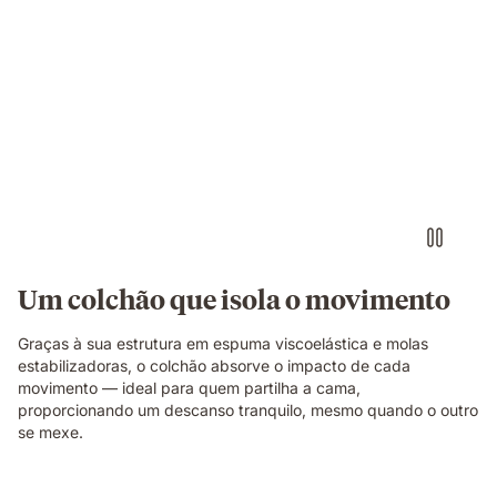
Pessoa
a
descansar
numa
cama
com
colchão
branco,
mostrando
conforto
sem
Um colchão que isola o movimento
interrupções.
Graças à sua estrutura em espuma viscoelástica e molas
estabilizadoras, o colchão absorve o impacto de cada
movimento — ideal para quem partilha a cama,
proporcionando um descanso tranquilo, mesmo quando o outro
se mexe.