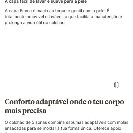
A capa fácil de lavar e suave para a pele
A capa Emma é macia ao toque e gentil com a pele. É
totalmente amovível e lavável, o que facilita a manutenção e
prolonga a vida útil do colchão.
Pessoa
deitada
de
lado
sobre
um
colchão
branco
numa
posição
de
Conforto adaptável onde o teu corpo
descanso.
mais precisa
O colchão de 5 zonas combina espumas adaptáveis com molas
ensacadas para se moldar à tua forma única. Oferece apoio