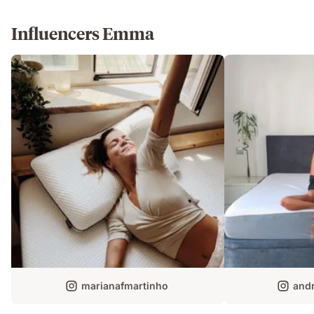
Influencers Emma
marianafmartinho
andr