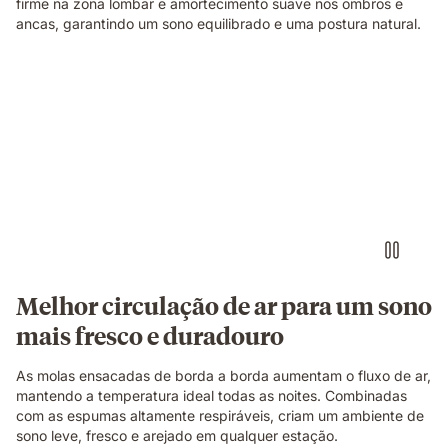
firme na zona lombar e amortecimento suave nos ombros e
ancas, garantindo um sono equilibrado e uma postura natural.
Corte
ilustrativo
a
mostrar
a
construção
do
colchão.
Melhor circulação de ar para um sono
mais fresco e duradouro
As molas ensacadas de borda a borda aumentam o fluxo de ar,
mantendo a temperatura ideal todas as noites. Combinadas
com as espumas altamente respiráveis, criam um ambiente de
sono leve, fresco e arejado em qualquer estação.