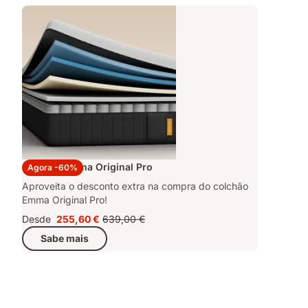
Colchão Emma Original Pro
Agora -60%
Aproveita o desconto extra na compra do colchão
Emma Original Pro!
Desde
255,60 €
639,00 €
Preço
Preço
Sabe mais
255,60 €
original
639,00 €