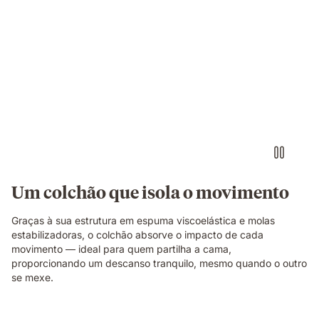
Pessoa
a
descansar
numa
cama
com
colchão
branco,
mostrando
conforto
sem
Um colchão que isola o movimento
interrupções.
Graças à sua estrutura em espuma viscoelástica e molas
estabilizadoras, o colchão absorve o impacto de cada
movimento — ideal para quem partilha a cama,
proporcionando um descanso tranquilo, mesmo quando o outro
se mexe.