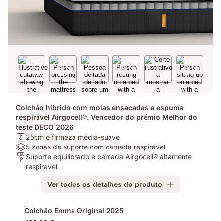
Colchão híbrido com molas ensacadas e espuma
respirável Airgocell®. Vencedor do prémio Melhor do
teste DECO 2026
Altura:
25cm e firmeza média-suave
25cm
Materiais:
5 zonas de suporte com camada respirável
e
5
Para
Suporte equilibrado e camada Airgocell® altamente
firmeza
zonas
quem?:
respirável
média-
de
Suporte
Ver todos os detalhes do produto
suave
suporte
equilibrado
com
e
Complementos
camada
camada
Colchão Emma Original 2025
respirável
Airgocell®