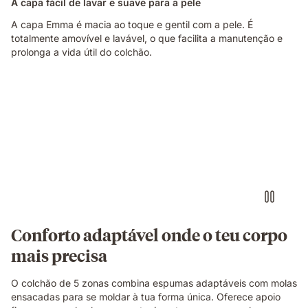
A capa fácil de lavar e suave para a pele
A capa Emma é macia ao toque e gentil com a pele. É
totalmente amovível e lavável, o que facilita a manutenção e
prolonga a vida útil do colchão.
Pessoa
deitada
de
lado
sobre
um
colchão
branco
numa
posição
de
Conforto adaptável onde o teu corpo
descanso.
mais precisa
O colchão de 5 zonas combina espumas adaptáveis com molas
ensacadas para se moldar à tua forma única. Oferece apoio