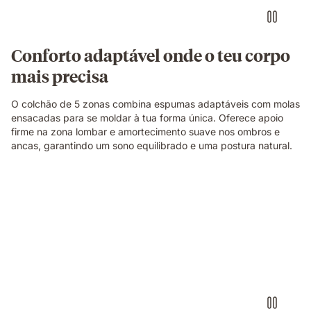
branco
numa
posição
de
Conforto adaptável onde o teu corpo
descanso.
mais precisa
O colchão de 5 zonas combina espumas adaptáveis com molas
ensacadas para se moldar à tua forma única. Oferece apoio
firme na zona lombar e amortecimento suave nos ombros e
ancas, garantindo um sono equilibrado e uma postura natural.
Corte
ilustrativo
a
mostrar
a
construção
do
colchão.