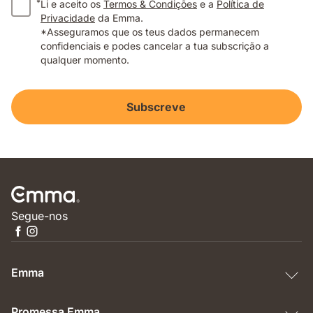
*
Li e aceito os
Termos & Condições
e a
Política de
Privacidade
da Emma.
*Asseguramos que os teus dados permanecem
confidenciais e podes cancelar a tua subscrição a
qualquer momento.
Subscreve
Segue-nos
Emma
Promessa Emma