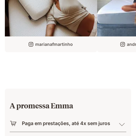
marianafmartinho
andr
A promessa Emma
Paga em prestações, até 4x sem juros