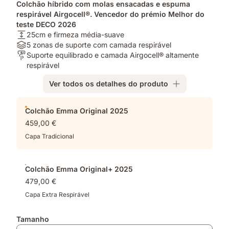
Colchão híbrido com molas ensacadas e espuma
respirável Airgocell®. Vencedor do prémio Melhor do
teste DECO 2026
Altura:
25cm e firmeza média-suave
25cm
Materiais:
5 zonas de suporte com camada respirável
e
5
Para
Suporte equilibrado e camada Airgocell® altamente
firmeza
zonas
quem?:
respirável
média-
de
Suporte
Ver todos os detalhes do produto
suave
suporte
equilibrado
com
e
Complementos
camada
camada
Colchão Emma Original 2025
respirável
Airgocell®
459,00 €
altamente
respirável
Capa Tradicional
Colchão Emma Original+ 2025
479,00 €
Capa Extra Respirável
Tamanho