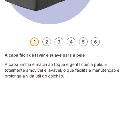
1
2
3
4
5
6
A capa fácil de lavar e suave para a pele
A capa Emma é macia ao toque e gentil com a pele. É
totalmente amovível e lavável, o que facilita a manutenção e
prolonga a vida útil do colchão.
Pessoa
deitada
de
lado
sobre
um
colchão