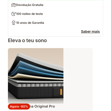
Devolução Gratuita
100 noites de teste
10 anos de Garantia
Saber mais
Eleva o teu sono
Colchão Emma Original Pro
Agora -60%