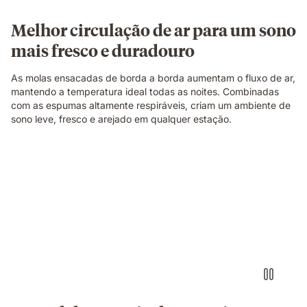
Melhor circulação de ar para um sono
mais fresco e duradouro
As molas ensacadas de borda a borda aumentam o fluxo de ar,
mantendo a temperatura ideal todas as noites. Combinadas
com as espumas altamente respiráveis, criam um ambiente de
sono leve, fresco e arejado em qualquer estação.
Pessoa
a
descansar
numa
cama
com
colchão
branco,
mostrando
conforto
sem