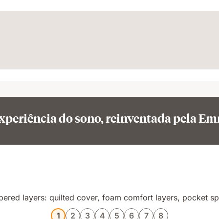
xperiência do sono, reinventada pela E
1
2
3
4
5
6
7
8