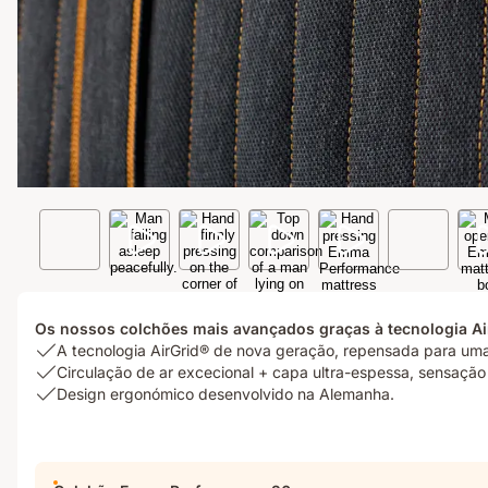
Os nossos colchões mais avançados graças à tecnologia Ai
USP
A tecnologia AirGrid® de nova geração, repensada para uma 
1:
USP
Circulação de ar excecional + capa ultra-espessa, sensação
A
2:
USP
Design ergonómico desenvolvido na Alemanha.
tecnologia
Circulação
3:
AirGrid®
de
Design
de
ar
ergonómico
nova
excecional
desenvolvido