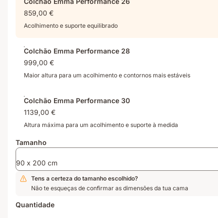
Colchão Emma Performance 26
geração,
+
na
859,00 €
repensada
capa
Alemanha.
para
ultra-
Acolhimento e suporte equilibrado
uma
espessa,
distribuição
sensação
Colchão Emma Performance 28
de
fresca
999,00 €
pressão
ao
ideal.
primeiro
Maior altura para um acolhimento e contornos mais estáveis
toque
Colchão Emma Performance 30
1139,00 €
Altura máxima para um acolhimento e suporte à medida
Tamanho
90 x 200 cm
Tens a certeza do tamanho escolhido?
Não te esqueças de confirmar as dimensões da tua cama
Quantidade