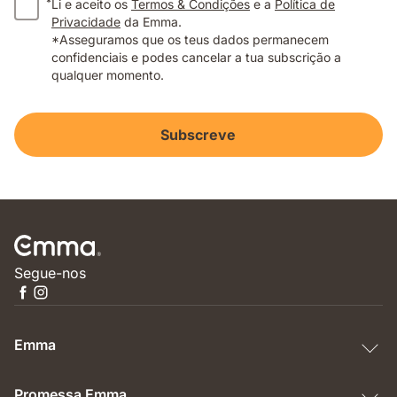
*
Li e aceito os
Termos & Condições
e a
Política de
Privacidade
da Emma.
*Asseguramos que os teus dados permanecem
confidenciais e podes cancelar a tua subscrição a
qualquer momento.
Subscreve
Segue-nos
Emma
Promessa Emma