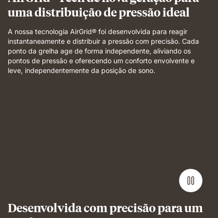
uma distribuição de pressão ideal
A nossa tecnologia AirGrid® foi desenvolvida para reagir
instantaneamente e distribuir a pressão com precisão. Cada
ponto da grelha age de forma independente, aliviando os
pontos de pressão e oferecendo um conforto envolvente e
leve, independentemente da posição de sono.
Weight
applied
to
grid
foam
layer
demonstrating
pressure
relief
and
even
Desenvolvida com precisão para um
support.