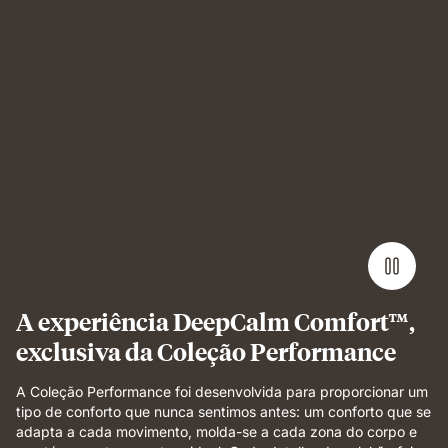
Man
sleeping
on
Emma
Performance
mattress
showing
undisturbed,
comfortable
sleep.
A experiência DeepCalm Comfort™,
exclusiva da Coleção Performance
A Coleção Performance foi desenvolvida para proporcionar um
tipo de conforto que nunca sentimos antes: um conforto que se
adapta a cada movimento, molda-se a cada zona do corpo e