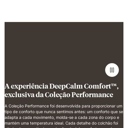
Man
sleeping
on
Emma
Performance
mattress
showing
undisturbed,
comfortable
sleep.
A experiência DeepCalm Comfort™,
exclusiva da Coleção Performance
A Coleção Performance foi desenvolvida para proporcionar um
tipo de conforto que nunca sentimos antes: um conforto que se
adapta a cada movimento, molda-se a cada zona do corpo e
mantém uma temperatura ideal. Cada detalhe do colchão foi