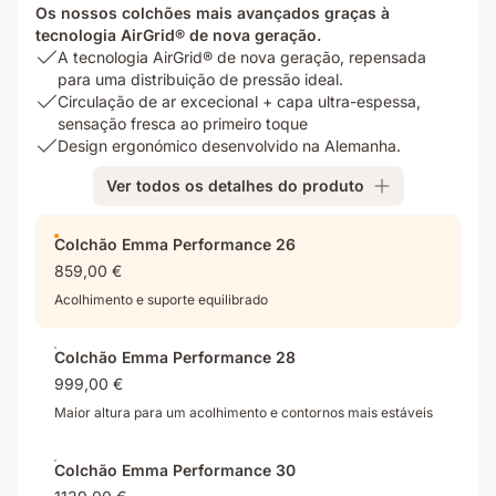
Os nossos colchões mais avançados graças à
tecnologia AirGrid® de nova geração.
USP
A tecnologia AirGrid® de nova geração, repensada
1:
para uma distribuição de pressão ideal.
A
USP
Circulação de ar excecional + capa ultra-espessa,
tecnologia
2:
sensação fresca ao primeiro toque
AirGrid®
Circulação
USP
Design ergonómico desenvolvido na Alemanha.
de
de
3:
Ver todos os detalhes do produto
nova
ar
Design
geração,
excecional
ergonómico
repensada
+
desenvolvido
Colchão Emma Performance 26
para
capa
na
859,00 €
uma
ultra-
Alemanha.
distribuição
espessa,
Acolhimento e suporte equilibrado
de
sensação
pressão
fresca
Colchão Emma Performance 28
ideal.
ao
999,00 €
primeiro
toque
Maior altura para um acolhimento e contornos mais estáveis
Colchão Emma Performance 30