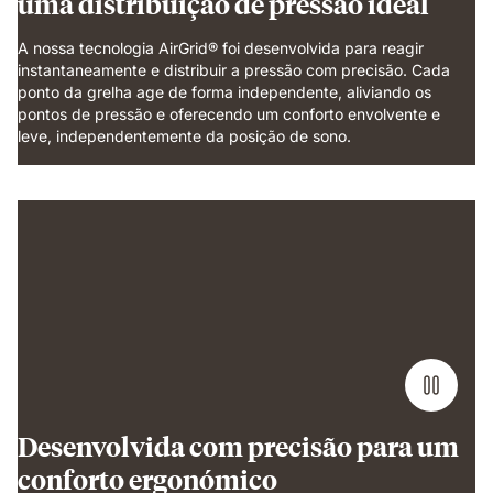
uma distribuição de pressão ideal
A nossa tecnologia AirGrid® foi desenvolvida para reagir
instantaneamente e distribuir a pressão com precisão. Cada
ponto da grelha age de forma independente, aliviando os
pontos de pressão e oferecendo um conforto envolvente e
leve, independentemente da posição de sono.
Weight
applied
to
grid
foam
layer
demonstrating
pressure
relief
and
even
Desenvolvida com precisão para um
support.
conforto ergonómico