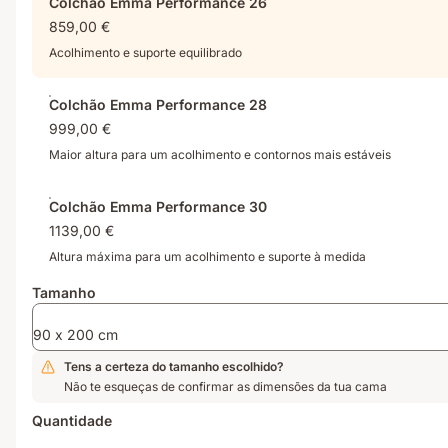
Colchão Emma Performance 26
geração,
+
na
859,00 €
repensada
capa
Alemanha.
para
ultra-
Acolhimento e suporte equilibrado
uma
espessa,
distribuição
sensação
Colchão Emma Performance 28
de
fresca
999,00 €
pressão
ao
ideal.
primeiro
Maior altura para um acolhimento e contornos mais estáveis
toque
Colchão Emma Performance 30
1139,00 €
Altura máxima para um acolhimento e suporte à medida
Tamanho
90 x 200 cm
Tens a certeza do tamanho escolhido?
Não te esqueças de confirmar as dimensões da tua cama
Quantidade