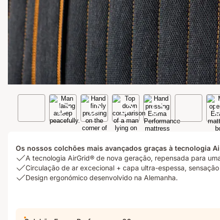
Os nossos colchões mais avançados graças à tecnologia Ai
USP
A tecnologia AirGrid® de nova geração, repensada para uma 
1:
USP
Circulação de ar excecional + capa ultra-espessa, sensação
A
2:
USP
Design ergonómico desenvolvido na Alemanha.
tecnologia
Circulação
3:
AirGrid®
de
Design
de
ar
ergonómico
nova
excecional
desenvolvido