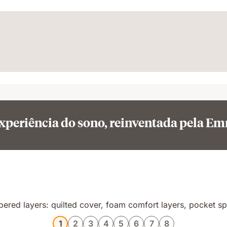
xperiência do sono, reinventada pela E
1
2
3
4
5
6
7
8