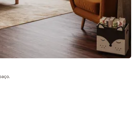
paço.