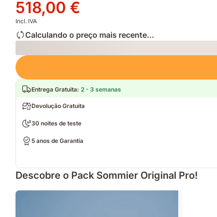
original
Preço
518,00 €
1036,00 €
518,00 €
Incl. IVA
Calculando o preço mais recente...
Loading
Entrega Gratuita
:
2 - 3 semanas
Devolução Gratuita
30 noites de teste
5 anos de Garantia
Descobre o Pack Sommier Original Pro!