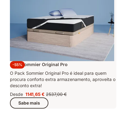
Pack Sommier Original Pro
-55%
O Pack Sommier Original Pro é ideal para quem
procura conforto extra armazenamento, aproveita o
desconto extra!
Desde
1141,65 €
2537,00 €
Preço
Preço
Sabe mais
1141,65 €
original
2537,00 €