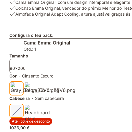
USP
Cama Emma Original, com um design intemporal e elegante
1:
USP
Colchão Emma Original, vencedor do prémio Melhor do Te
Cama
2:
USP
Almofada Original Adapt Cooling, altura ajustável graças á
Emma
Colchão
3:
Original,
Emma
Almofada
com
Original,
Original
Configura o teu pack:
um
vencedor
Adapt
Cama Emma Original
design
do
Cooling,
intemporal
prémio
altura
Qtd.: 1
e
Melhor
ajustável
Tamanho
elegante
do
graças
Teste
ás
90x200
DECO
suas
Cor
-
Cinzento Escuro
2026
camadas
removíveis
Cabeceira
-
Sem cabeceira
Até -50% de desconto
Preço
1036,00 €