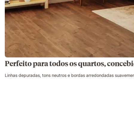
Perfeito para todos os quartos, concebi
Linhas depuradas, tons neutros e bordas arredondadas suavemen
Corte
ilustrativo
a
mostrar
a
construção
do