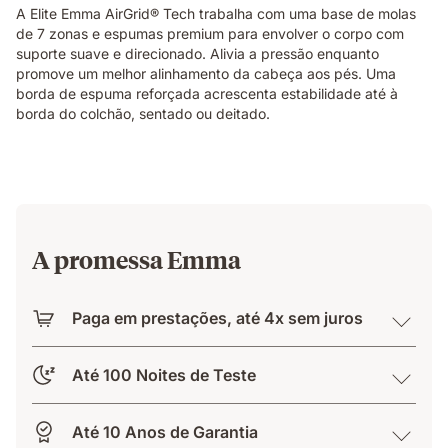
the
A Elite Emma AirGrid® Tech trabalha com uma base de molas
Emma
de 7 zonas e espumas premium para envolver o corpo com
Original
suporte suave e direcionado. Alivia a pressão enquanto
Elite
promove um melhor alinhamento da cabeça aos pés. Uma
mattress,
borda de espuma reforçada acrescenta estabilidade até à
demonstrating
borda do colchão, sentado ou deitado.
localised
pressure
relief.
A promessa Emma
Paga em prestações, até 4x sem juros
Até 100 Noites de Teste
Até 10 Anos de Garantia