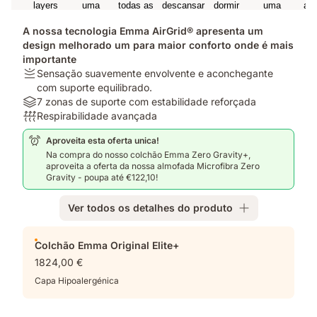
A nossa tecnologia Emma AirGrid® apresenta um
design melhorado um para maior conforto onde é mais
importante
Firmeza:
Sensação suavemente envolvente e aconchegante
Sensação
com suporte equilibrado.
suavemente
Materiais:
7 zonas de suporte com estabilidade reforçada
envolvente
7
Respirabilidade:
Respirabilidade avançada
e
zonas
Respirabilidade
Aproveita esta oferta unica!
aconchegante
de
avançada
Na compra do nosso colchão Emma Zero Gravity+,
com
suporte
aproveita a oferta da nossa almofada Microfibra Zero
suporte
com
Gravity - poupa até €122,10!
equilibrado.
estabilidade
reforçada
Ver todos os detalhes do produto
Complementos
Colchão Emma Original Elite+
1824,00 €
Capa Hipoalergénica