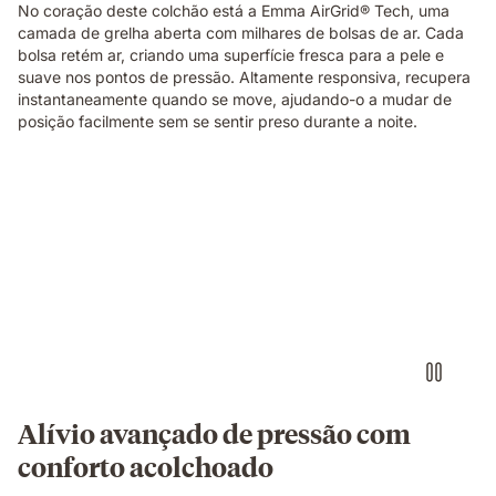
No coração deste colchão está a Emma AirGrid® Tech, uma
showing
camada de grelha aberta com milhares de bolsas de ar. Cada
the
bolsa retém ar, criando uma superfície fresca para a pele e
material
suave nos pontos de pressão. Altamente responsiva, recupera
technology
instantaneamente quando se move, ajudando-o a mudar de
of
posição facilmente sem se sentir preso durante a noite.
the
Emma
Original
Elite
Video
mattress.
of
a
small
round
object
pressing
into
the
blue
grid
Alívio avançado de pressão com
foam
conforto acolchoado
layer
of