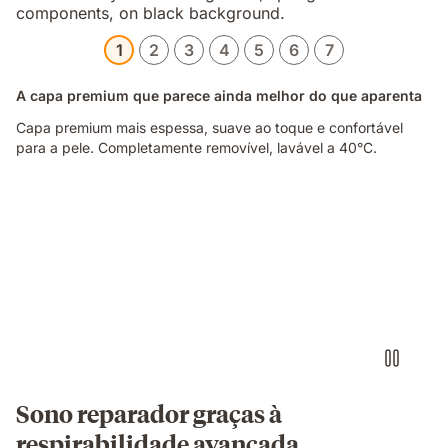
1
2
3
4
5
6
7
A capa premium que parece ainda melhor do que aparenta
Capa premium mais espessa, suave ao toque e confortável
para a pele. Completamente removível, lavável a 40°C.
Video
of
a
hand
pinching
the
blue
grid
foam
layer
of
Sono reparador graças à
the
respirabilidade avançada
Emma