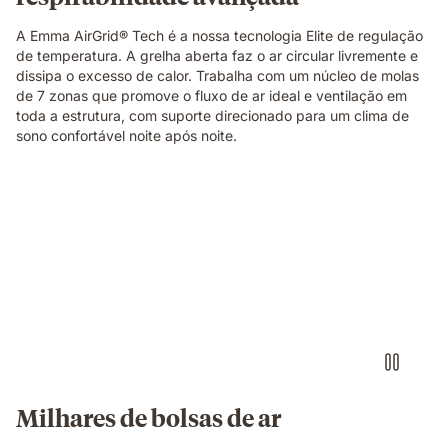
Original
Elite
A Emma AirGrid® Tech é a nossa tecnologia Elite de regulação
mattress,
de temperatura. A grelha aberta faz o ar circular livremente e
showing
dissipa o excesso de calor. Trabalha com um núcleo de molas
its
de 7 zonas que promove o fluxo de ar ideal e ventilação em
open-
toda a estrutura, com suporte direcionado para um clima de
cell
sono confortável noite após noite.
breathable
structure
in
Video
close-
of
up
a
detail.
floating
dark
blue
foam
block
with
a
textured
Milhares de bolsas de ar
fibrous
surface,