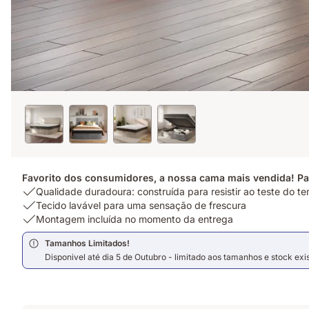
Favorito dos consumidores, a nossa cama mais vendida! Pa
USP
Qualidade duradoura: construída para resistir ao teste do 
1:
USP
Tecido lavável para uma sensação de frescura
Qualidade
2:
USP
Montagem incluída no momento da entrega
duradoura:
Tecido
3:
Tamanhos Limitados!
construída
lavável
Montagem
Disponivel até dia 5 de Outubro - limitado aos tamanhos e stock exi
para
para
incluída
resistir
uma
no
ao
sensação
momento
teste
de
da