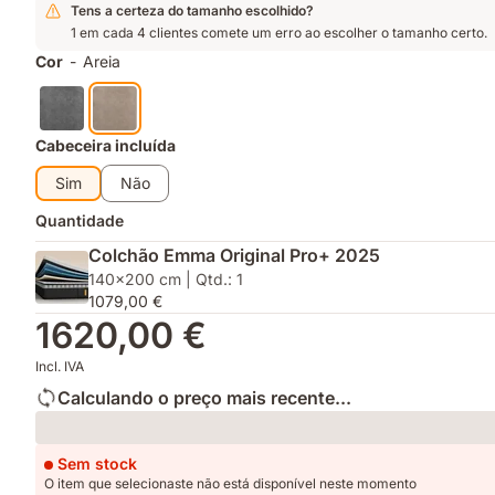
Complementos
do
frescura
entrega
Tens a certeza do tamanho escolhido?
tempo
1 em cada 4 clientes comete um erro ao escolher o tamanho certo.
com
Cor
-
Areia
espaço
extra
de
arrumação
Cabeceira incluída
facilmente
Sim
Não
acessível
Quantidade
Colchão Emma Original Pro+ 2025
140x200 cm | Qtd.: 1
1079,00 €
1620,00 €
Incl. IVA
Calculando o preço mais recente...
Loading
Sem stock
O item que selecionaste não está disponível neste momento