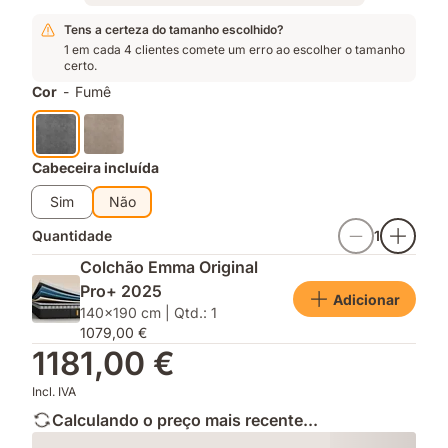
tempo
frescura
entrega
Complementos
Tens a certeza do tamanho escolhido?
com
1 em cada 4 clientes comete um erro ao escolher o tamanho
espaço
certo.
extra
Cor
-
Fumê
de
arrumação
facilmente
acessível
Cabeceira incluída
Sim
Não
Quantidade
1
Colchão Emma Original
Pro+ 2025
Adicionar
140x190 cm | Qtd.: 1
1079,00 €
1181,00 €
Incl. IVA
Calculando o preço mais recente...