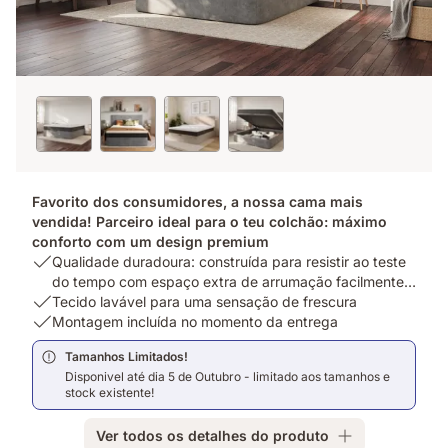
Favorito dos consumidores, a nossa cama mais
vendida! Parceiro ideal para o teu colchão: máximo
conforto com um design premium
USP
Qualidade duradoura: construída para resistir ao teste
1:
do tempo com espaço extra de arrumação facilmente
Qualidade
USP
acessível
Tecido lavável para uma sensação de frescura
duradoura:
2:
USP
Montagem incluída no momento da entrega
construída
Tecido
3:
Tamanhos Limitados!
para
lavável
Montagem
Disponivel até dia 5 de Outubro - limitado aos tamanhos e
resistir
para
incluída
stock existente!
ao
uma
no
teste
sensação
momento
Ver todos os detalhes do produto
do
de
da