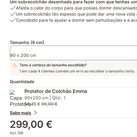
Um sobrecolchão desenhado para fazer com que tenhas um 
USP
Afasta o calor do corpo para que possas dormir descansad
1:
USP
Um sobrecolchão tão espesso que pode dar uma nova vida 
Afasta
2:
USP
Concebido para te ajudar a dormir sem perturbações e a ac
o
Um
3:
calor
sobrecolchão
Concebido
do
tão
para
Complementos
Tamanho (9 cm)
corpo
espesso
te
para
que
ajudar
90 x 200 cm
que
pode
a
possas
dar
dormir
Tens a certeza do tamanho escolhido?
dormir
uma
sem
1 em cada 4 clientes comete um erro ao escolher o tamanho certo.
descansado
nova
perturbações
vida
e
Quantidade
a
a
Protetor de Colchão Emma
um
acordares
90x200 cm | Qtd.: 1
colchão
revigorado
54,45 €
99,00 €
velho
Sabe mais
299,00 €
Incl. IVA