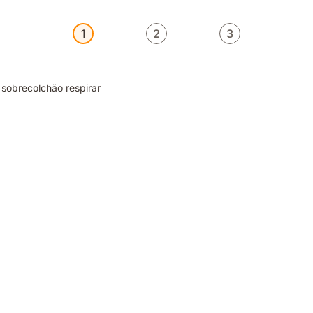
1
2
3
 sobrecolchão respirar