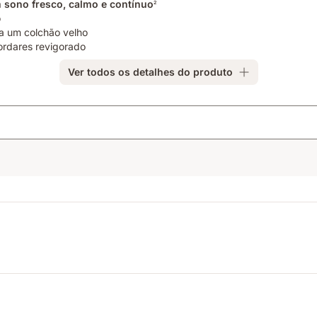
sono fresco, calmo e contínuo
2
o
a um colchão velho
ordares revigorado
Ver todos os detalhes do produto