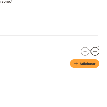
u sono.
2
1
Adicionar