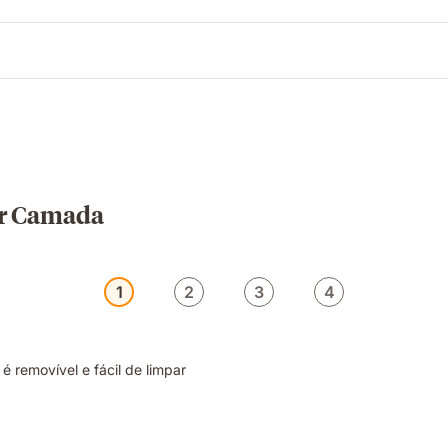
or Camada
1
2
3
4
 removível e fácil de limpar