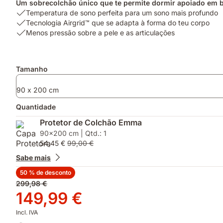
Um sobrecolchão único que te permite dormir apoiado em bo
USP
Temperatura de sono perfeita para um sono mais profundo
1:
USP
Tecnologia Airgrid™ que se adapta à forma do teu corpo
Temperatura
2:
USP
Menos pressão sobre a pele e as articulações
de
Tecnologia
3:
sono
Airgrid™
Menos
perfeita
que
pressão
Complementos
Tamanho
para
se
sobre
um
adapta
a
90 x 200 cm
sono
à
pele
mais
forma
e
Quantidade
profundo
do
as
teu
articulações
Protetor de Colchão Emma
corpo
90x200 cm | Qtd.: 1
54,45 €
99,00 €
Sabe mais
50 % de desconto
Preço
299,98 €
original
Preço
149,99 €
299,98 €
149,99 €
Incl. IVA