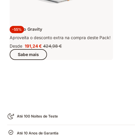
Kit Zero Gravity
-55%
Aproveita o desconto extra na compra deste Pack!
Desde
191,24 €
424,98 €
Preço
Preço
Sabe mais
191,24 €
original
424,98 €
Até 100 Noites de Teste
Até 10 Anos de Garantia