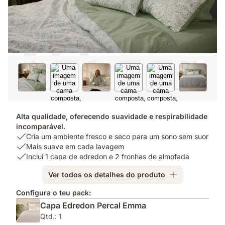
Alta qualidade, oferecendo suavidade e respirabilidade
incomparável.
USP
Cria um ambiente fresco e seco para um sono sem suor
1:
USP
Mais suave em cada lavagem
Cria
2:
USP
Inclui 1 capa de edredon e 2 fronhas de almofada
um
Mais
3:
Ver todos os detalhes do produto
ambiente
suave
Inclui
fresco
em
1
Configura o teu pack:
e
cada
capa
Capa Edredon Percal Emma
seco
lavagem
de
para
edredon
Qtd.: 1