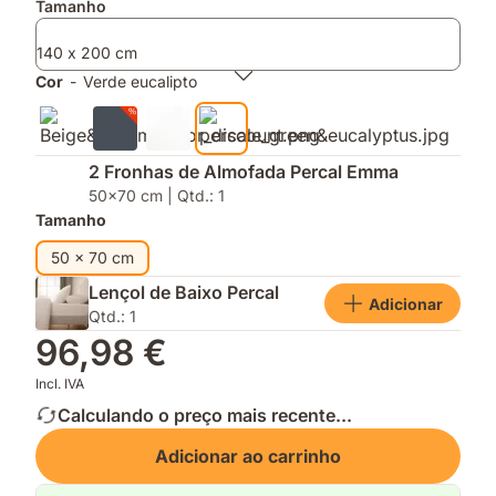
um
e
Tamanho
sono
2
sem
fronhas
140 x 200 cm
suor
de
Cor
-
Verde eucalipto
almofada
2 Fronhas de Almofada Percal Emma
50x70 cm | Qtd.: 1
Tamanho
50 x 70 cm
Lençol de Baixo Percal
Adicionar
Qtd.: 1
96,98 €
Incl. IVA
Calculando o preço mais recente...
Adicionar ao carrinho