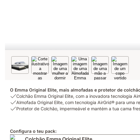
O Emma Original Elite, mais almofadas e protetor de colchão
USP
Colchão Emma Original Elite, com a inovadora tecnologia Air
1:
USP
Almofada Original Elite, com tecnologia AirGrid® para uma r
Colchão
2:
USP
Protetor de Colchão, impermeável e mantém a tua cama fres
Emma
Almofada
3:
Original
Original
Protetor
Elite,
Elite,
de
Configura o teu pack:
com
com
Colchão,
Colchão Emma Original Elite
a
tecnologia
impermeável