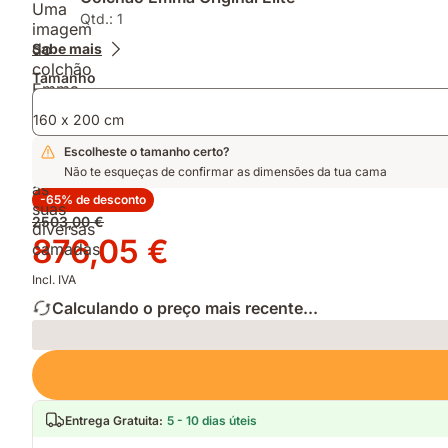
inovadora
AirGrid®
e
Qtd.: 1
tecnologia
para
mantém
Sabe mais
AirGrid®
uma
a
Tamanho
respirabilidade
tua
melhorada
cama
fresca
160 x 200 cm
e
Escolheste o tamanho certo?
limpa
Não te esqueças de confirmar as dimensões da tua cama
-65% de desconto
Preço
2503,00 €
original
Preço
876,05 €
2503,00 €
876,05 €
Incl. IVA
Calculando o preço mais recente...
Loading
Entrega Gratuita
:
5 - 10 dias úteis