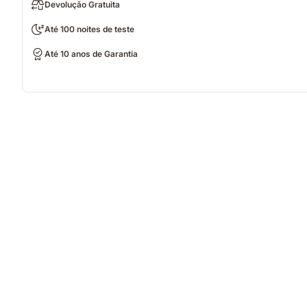
Devolução Gratuita
Até 100 noites de teste
Até 10 anos de Garantia
Video
of
a
hand
pinching
the
blue
grid