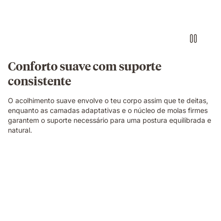
um
colchão
branco
numa
posição
de
Conforto suave com suporte
descanso.
consistente
O acolhimento suave envolve o teu corpo assim que te deitas,
enquanto as camadas adaptativas e o núcleo de molas firmes
garantem o suporte necessário para uma postura equilibrada e
natural.