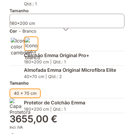
fácil
graças
a
Qtd.: 1
á
inovadora
Tamanho
tecnologia
tecnologia
Thermosync™
AirGrid®
180x200 cm
Cor
-
Branco
Colchão Emma Original Pro+
180x200 cm | Qtd.: 1
Almofada Emma Original Microfibra Elite
40x70 cm | Qtd.: 2
Tamanho
40 x 70 cm
Protetor de Colchão Emma
180x200 cm | Qtd.: 1
3655,00 €
Incl. IVA