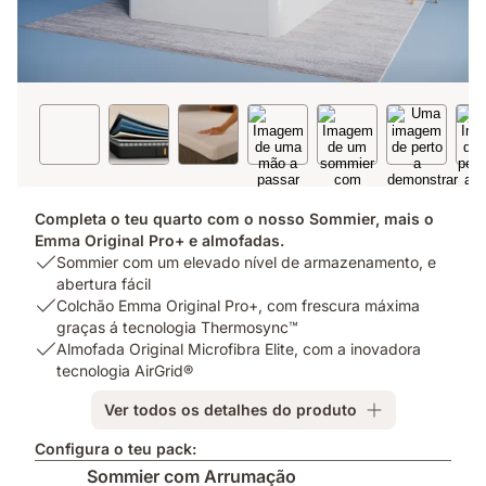
Completa o teu quarto com o nosso Sommier, mais o
Emma Original Pro+ e almofadas.
USP
Sommier com um elevado nível de armazenamento, e
1:
abertura fácil
Sommier
USP
Colchão Emma Original Pro+, com frescura máxima
com
2:
graças á tecnologia Thermosync™
um
Colchão
USP
Almofada Original Microfibra Elite, com a inovadora
elevado
Emma
3:
tecnologia AirGrid®
nível
Original
Almofada
Ver todos os detalhes do produto
de
Pro+,
Original
armazenamento,
com
Microfibra
Configura o teu pack:
e
frescura
Elite,
Sommier com Arrumação
abertura
máxima
com