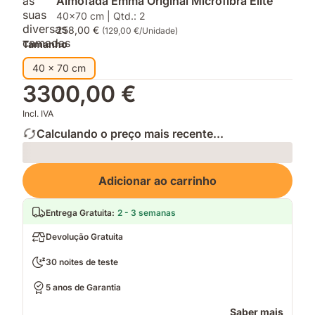
Almofada Emma Original Microfibra Elite
40x70 cm | Qtd.: 2
258,00 €
(129,00 €/Unidade)
Tamanho
40 x 70 cm
3300,00 €
Incl. IVA
Calculando o preço mais recente...
Loading
Adicionar ao carrinho
Entrega Gratuita
:
2 - 3 semanas
Devolução Gratuita
30 noites de teste
5 anos de Garantia
Saber mais