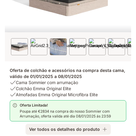
Oferta de colchão e acessórios na compra desta cama,
válido de 01/01/2025 a 08/01/2025
USP
Cama Sommier com arrumação
1:
USP
Colchão Emma Original Elite
Cama
2:
USP
Almofadas Emma Original Microfibra Elite
Sommier
Colchão
3:
Oferta Limitada!
com
Emma
Almofadas
Poupa até €2834 na compra do nosso Sommier com
arrumação
Original
Emma
Arrumação, oferta valida até dia 08/01/2025 ás 23:59
Elite
Original
Microfibra
Ver todos os detalhes do produto
Elite