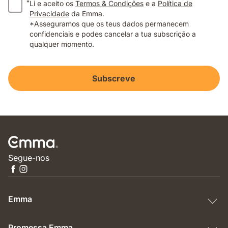
*
Li e aceito os
Termos & Condições
e a
Política de
Privacidade
da Emma.
*Asseguramos que os teus dados permanecem
confidenciais e podes cancelar a tua subscrição a
qualquer momento.
Subscreve
Segue-nos
Emma
Promessa Emma