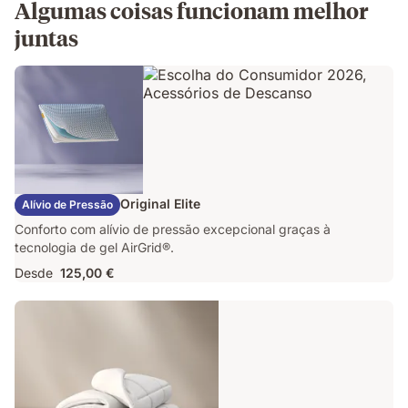
Algumas coisas funcionam melhor
juntas
Almofada Emma Original Elite
Alívio de Pressão
Conforto com alívio de pressão excepcional graças à
tecnologia de gel AirGrid®.
Desde
125,00 €