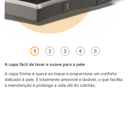
1
2
3
4
5
A capa fácil de lavar e suave para a pele
A capa Emma é suave ao toque e proporciona um conforto
delicado à pele. É totalmente amovível e lavável, o que facilita
a manutenção e prolonga a vida útil do colchão.
Pessoa
sentada
na
cama
com
colchão