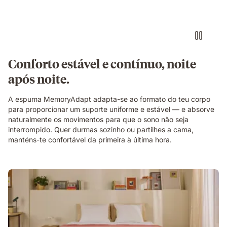
um
colchão
branco
numa
posição
de
Conforto estável e contínuo, noite
descanso.
após noite.
A espuma MemoryAdapt adapta-se ao formato do teu corpo
para proporcionar um suporte uniforme e estável — e absorve
naturalmente os movimentos para que o sono não seja
interrompido. Quer durmas sozinho ou partilhes a cama,
manténs-te confortável da primeira à última hora.