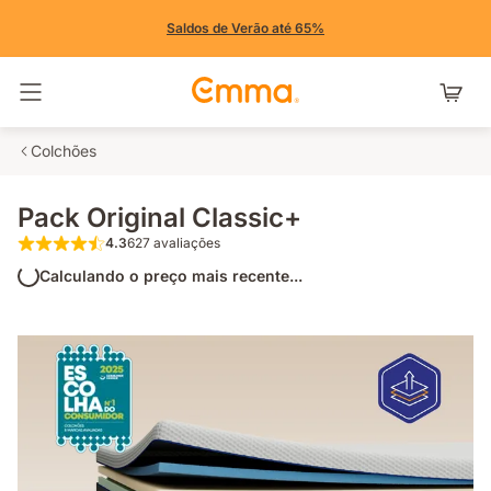
Saldos de Verão até 65%
Alternar navegação
Colchões
Pack Original Classic+
4.3
627 avaliações
4.3 de 5 estrelas 627 avaliações
Calculando o preço mais recente...