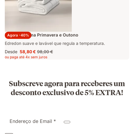
Edredon Emma Primavera e Outono
Agora -40%
Edredon suave e lavável que regula a temperatura.
Desde
58,80 €
98,00 €
Preço
Preço
ou paga até 4x sem juros
58,80 €
original
98,00 €
Subscreve agora para receberes um
desconto exclusivo de 5% EXTRA!
Endereço de Email *