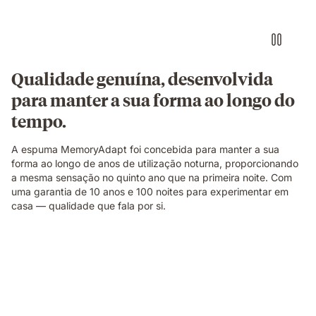
branco
de
manhã.
Qualidade genuína, desenvolvida
para manter a sua forma ao longo do
tempo.
A espuma MemoryAdapt foi concebida para manter a sua
forma ao longo de anos de utilização noturna, proporcionando
a mesma sensação no quinto ano que na primeira noite. Com
uma garantia de 10 anos e 100 noites para experimentar em
casa — qualidade que fala por si.
Pessoa
deitada
de
lado
sobre