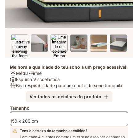
Melhora a qualidade do teu sono a um preço acessível!
Firmeza:
Média-Firme
Média-
Materiais:
Espuma Viscoelástica
Firme
Espuma
Respirabilidade:
Boa respirabilidade para uma noite de sono tranquila.
Viscoelástica
Boa
Ver todos os detalhes do produto
respirabilidade
para
Complementos
Tamanho
uma
noite
150 x 200 cm
de
sono
Tens a certeza do tamanho escolhido?
tranquila.
1 em cada 4 clientes comete um erro ao escolher o tamanho