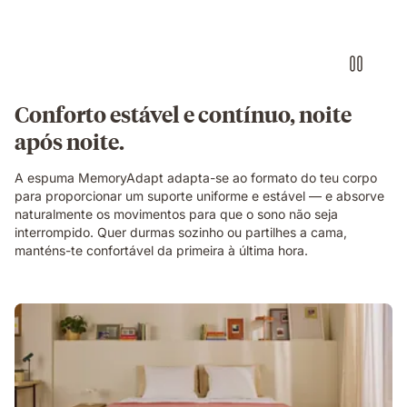
um
colchão
branco
numa
posição
de
Conforto estável e contínuo, noite
descanso.
após noite.
A espuma MemoryAdapt adapta-se ao formato do teu corpo
para proporcionar um suporte uniforme e estável — e absorve
naturalmente os movimentos para que o sono não seja
interrompido. Quer durmas sozinho ou partilhes a cama,
manténs-te confortável da primeira à última hora.