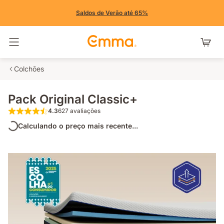
Saldos de Verão até 65%
Alternar navegação
Colchões
Pack Original Classic+
4.3
627 avaliações
4.3 de 5 estrelas 627 avaliações
Calculando o preço mais recente...