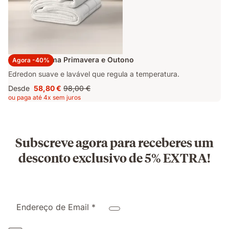
Edredon Emma Primavera e Outono
Agora -40%
Edredon suave e lavável que regula a temperatura.
Desde
58,80 €
98,00 €
Preço
Preço
ou paga até 4x sem juros
58,80 €
original
98,00 €
Subscreve agora para receberes um
desconto exclusivo de 5% EXTRA!
Endereço de Email *