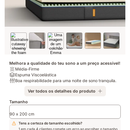
Melhora a qualidade do teu sono a um preço acessível!
Firmeza:
Média-Firme
Média-
Materiais:
Espuma Viscoelástica
Firme
Espuma
Respirabilidade:
Boa respirabilidade para uma noite de sono tranquila.
Viscoelástica
Boa
Ver todos os detalhes do produto
respirabilidade
para
Complementos
Tamanho
uma
noite
90 x 200 cm
de
sono
Tens a certeza do tamanho escolhido?
tranquila.
1 em cada 4 clientes comete um erro ao escolher o tamanho