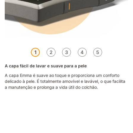
1
2
3
4
5
A capa fácil de lavar e suave para a pele
A capa Emma é suave ao toque e proporciona um conforto
delicado à pele. É totalmente amovível e lavável, o que facilita
a manutenção e prolonga a vida útil do colchão.
Pessoa
sentada
na
cama
com
colchão