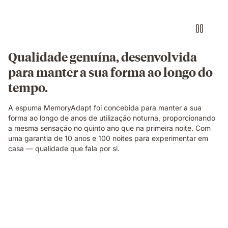
branco
de
manhã.
Qualidade genuína, desenvolvida
para manter a sua forma ao longo do
tempo.
A espuma MemoryAdapt foi concebida para manter a sua
forma ao longo de anos de utilização noturna, proporcionando
a mesma sensação no quinto ano que na primeira noite. Com
uma garantia de 10 anos e 100 noites para experimentar em
casa — qualidade que fala por si.
Pessoa
deitada
de
lado
sobre