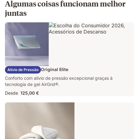
Algumas coisas funcionam melhor
juntas
Almofada Emma Original Elite
Alívio de Pressão
Conforto com alívio de pressão excepcional graças à
tecnologia de gel AirGrid®.
Desde
125,00 €