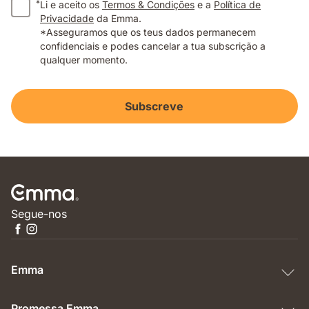
*
Li e aceito os
Termos & Condições
e a
Política de
Privacidade
da Emma.
*Asseguramos que os teus dados permanecem
confidenciais e podes cancelar a tua subscrição a
qualquer momento.
Subscreve
Segue-nos
Emma
Promessa Emma