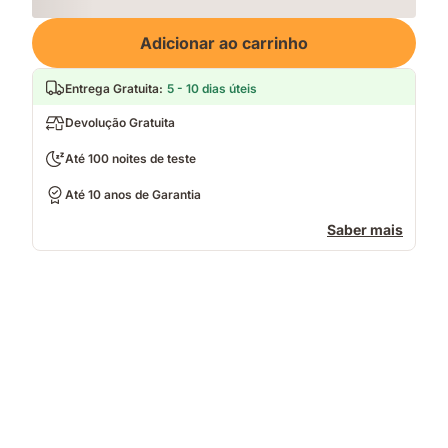
Loading
Adicionar ao carrinho
Entrega Gratuita
:
5 - 10 dias úteis
Devolução Gratuita
Até 100 noites de teste
Até 10 anos de Garantia
Saber mais
Pessoa
deitada