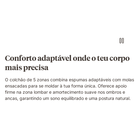
de
lado
sobre
um
colchão
branco
numa
posição
de
Conforto adaptável onde o teu corpo
descanso.
mais precisa
O colchão de 5 zonas combina espumas adaptáveis com molas
ensacadas para se moldar à tua forma única. Oferece apoio
firme na zona lombar e amortecimento suave nos ombros e
ancas, garantindo um sono equilibrado e uma postura natural.