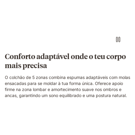
de
lado
sobre
um
colchão
branco
numa
posição
de
Conforto adaptável onde o teu corpo
descanso.
mais precisa
O colchão de 5 zonas combina espumas adaptáveis com molas
ensacadas para se moldar à tua forma única. Oferece apoio
firme na zona lombar e amortecimento suave nos ombros e
ancas, garantindo um sono equilibrado e uma postura natural.