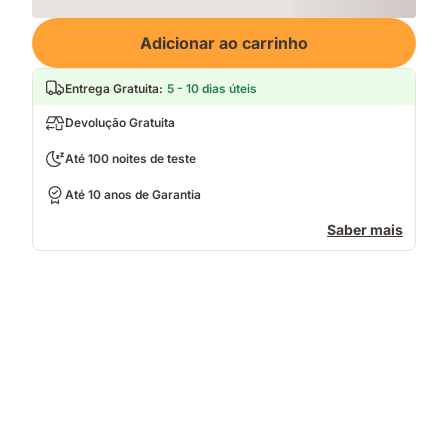
Loading
Adicionar ao carrinho
Entrega Gratuita
:
5 - 10 dias úteis
Devolução Gratuita
Até 100 noites de teste
Até 10 anos de Garantia
Saber mais
Pessoa
deitada