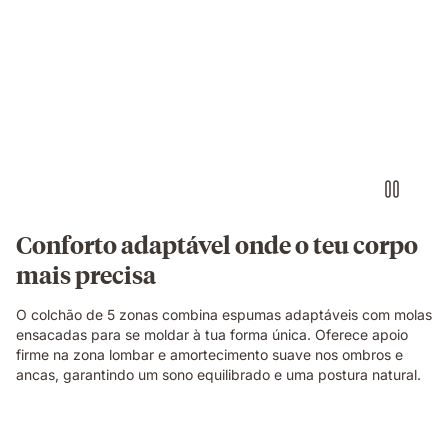
Pessoa
deitada
de
lado
sobre
um
colchão
branco
numa
posição
de
Conforto adaptável onde o teu corpo
descanso.
mais precisa
O colchão de 5 zonas combina espumas adaptáveis com molas
ensacadas para se moldar à tua forma única. Oferece apoio
firme na zona lombar e amortecimento suave nos ombros e
ancas, garantindo um sono equilibrado e uma postura natural.