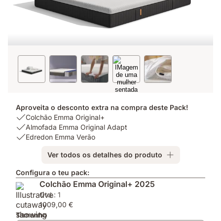
Aproveita o desconto extra na compra deste Pack!
USP
Colchão Emma Original+
1:
USP
Almofada Emma Original Adapt
Colchão
2:
USP
Edredon Emma Verão
Emma
Almofada
3:
Ver todos os detalhes do produto
Original+
Emma
Edredon
Original
Emma
Configura o teu pack:
Adapt
Verão
Colchão Emma Original+ 2025
Qtd.: 1
1009,00 €
Tamanho