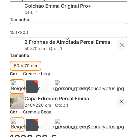
graças
de
impermeável
Colchão Emma Original Pro+
á
memória
e
tecnologia
para
mantém
Qtd.: 1
Thermosync™
apoio
a
Tamanho
e
tua
conforto
cama
150x200
fresca
2 Fronhas de Almofada Percal Emma
e
50x70 cm | Qtd.: 1
limpa
Tamanho
50 x 70 cm
Cor
-
Creme e bege
Capa Edredon Percal Emma
240x220 cm | Qtd.: 1
Cor
-
Creme e Bege