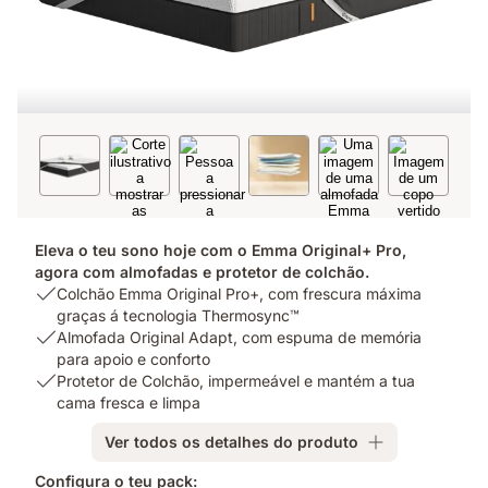
Eleva o teu sono hoje com o Emma Original+ Pro,
agora com almofadas e protetor de colchão.
USP
Colchão Emma Original Pro+, com frescura máxima
1:
graças á tecnologia Thermosync™
Colchão
USP
Almofada Original Adapt, com espuma de memória
Emma
2:
para apoio e conforto
Original
Almofada
USP
Protetor de Colchão, impermeável e mantém a tua
Pro+,
Original
3:
cama fresca e limpa
com
Adapt,
Protetor
Ver todos os detalhes do produto
frescura
com
de
máxima
espuma
Colchão,
Configura o teu pack: