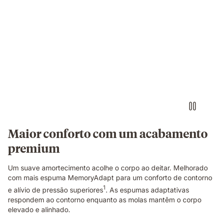
Casal
a
dormir
num
colchão
com
iluminação
quente
e
fria
em
Maior conforto com um acabamento
cada
premium
lado.
Um suave amortecimento acolhe o corpo ao deitar. Melhorado
com mais espuma MemoryAdapt para um conforto de contorno
1
e alívio de pressão superiores
. As espumas adaptativas
respondem ao contorno enquanto as molas mantêm o corpo
elevado e alinhado.