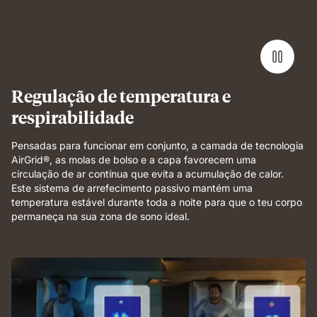
Performance
mattress
demonstrating
full-
body
support
and
Regulação de temperatura e
breathable
respirabilidade
comfort.
Pensadas para funcionar em conjunto, a camada de tecnologia
AirGrid®, as molas de bolso e a capa favorecem uma
circulação de ar contínua que evita a acumulação de calor.
Este sistema de arrefecimento passivo mantém uma
temperatura estável durante toda a noite para que o teu corpo
permaneça na sua zona de sono ideal.