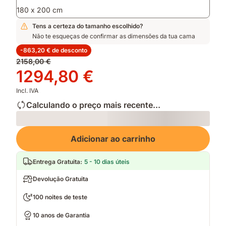
180 x 200 cm
Tens a certeza do tamanho escolhido?
Não te esqueças de confirmar as dimensões da tua cama
-863,20 € de desconto
Preço
2158,00 €
original
Preço
1294,80 €
2158,00 €
1294,80 €
Incl. IVA
Calculando o preço mais recente...
Loading
Adicionar ao carrinho
Entrega Gratuita
:
5 - 10 dias úteis
Devolução Gratuita
100 noites de teste
10 anos de Garantia