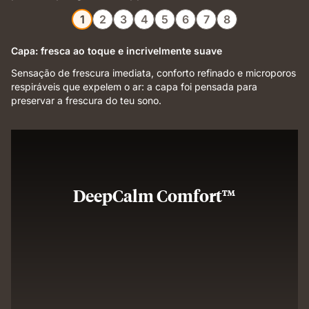
1
2
3
4
5
6
7
8
Capa: fresca ao toque e incrivelmente suave
Sensação de frescura imediata, conforto refinado e microporos
respiráveis que expelem o ar: a capa foi pensada para
preservar a frescura do teu sono.
DeepCalm Comfort™