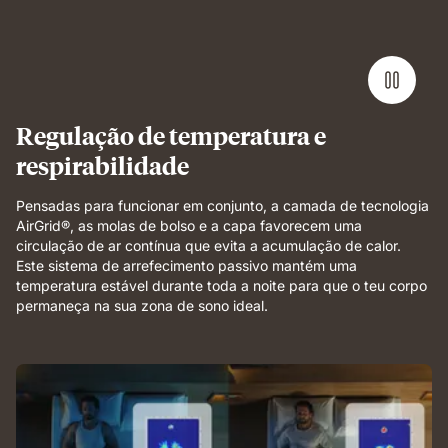
Performance
mattress
demonstrating
full-
body
support
and
Regulação de temperatura e
breathable
respirabilidade
comfort.
Pensadas para funcionar em conjunto, a camada de tecnologia
AirGrid®, as molas de bolso e a capa favorecem uma
circulação de ar contínua que evita a acumulação de calor.
Este sistema de arrefecimento passivo mantém uma
temperatura estável durante toda a noite para que o teu corpo
permaneça na sua zona de sono ideal.