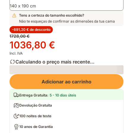
140 x 190 cm
Tens a certeza do tamanho escolhido?
Não te esqueças de confirmar as dimensões da tua cama
-691,20 € de desconto
Preço
1728,00 €
original
Preço
1036,80 €
1728,00 €
1036,80 €
Incl. IVA
Calculando o preço mais recente...
Loading
Adicionar ao carrinho
Entrega Gratuita
:
5 - 10 dias úteis
Devolução Gratuita
100 noites de teste
10 anos de Garantia