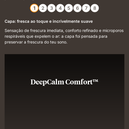
1
2
3
4
5
6
7
8
Capa: fresca ao toque e incrivelmente suave
Sensação de frescura imediata, conforto refinado e microporos
respiráveis que expelem o ar: a capa foi pensada para
preservar a frescura do teu sono.
DeepCalm Comfort™