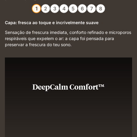
1
2
3
4
5
6
7
8
Capa: fresca ao toque e incrivelmente suave
Sensação de frescura imediata, conforto refinado e microporos
respiráveis que expelem o ar: a capa foi pensada para
preservar a frescura do teu sono.
DeepCalm Comfort™