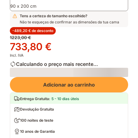
90 x 200 cm
Tens a certeza do tamanho escolhido?
Não te esqueças de confirmar as dimensões da tua cama
-489,20 € de desconto
Preço
1223,00 €
original
Preço
733,80 €
1223,00 €
733,80 €
Incl. IVA
Calculando o preço mais recente...
Loading
Adicionar ao carrinho
Entrega Gratuita
:
5 - 10 dias úteis
Devolução Gratuita
100 noites de teste
10 anos de Garantia