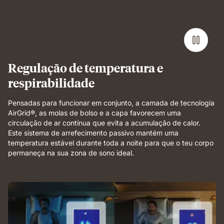
Performance
mattress
demonstrating
full-
body
support
and
Regulação de temperatura e
breathable
respirabilidade
comfort.
Pensadas para funcionar em conjunto, a camada de tecnologia
AirGrid®, as molas de bolso e a capa favorecem uma
circulação de ar contínua que evita a acumulação de calor.
Este sistema de arrefecimento passivo mantém uma
temperatura estável durante toda a noite para que o teu corpo
permaneça na sua zona de sono ideal.