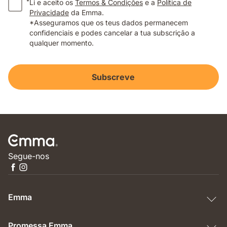
*
Li e aceito os
Termos & Condições
e a
Política de
Privacidade
da Emma.
*Asseguramos que os teus dados permanecem
confidenciais e podes cancelar a tua subscrição a
qualquer momento.
Subscreve
Segue-nos
Emma
Promessa Emma