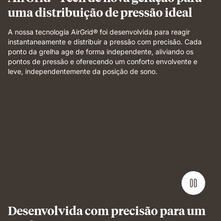
uma distribuição de pressão ideal
A nossa tecnologia AirGrid® foi desenvolvida para reagir
instantaneamente e distribuir a pressão com precisão. Cada
ponto da grelha age de forma independente, aliviando os
pontos de pressão e oferecendo um conforto envolvente e
leve, independentemente da posição de sono.
Weight
applied
to
grid
foam
layer
demonstrating
pressure
relief
and
even
Desenvolvida com precisão para um
support.