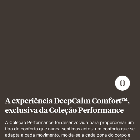
Man
sleeping
on
Emma
Performance
mattress
showing
undisturbed,
comfortable
sleep.
A experiência DeepCalm Comfort™,
exclusiva da Coleção Performance
A Coleção Performance foi desenvolvida para proporcionar um
tipo de conforto que nunca sentimos antes: um conforto que se
adapta a cada movimento, molda-se a cada zona do corpo e