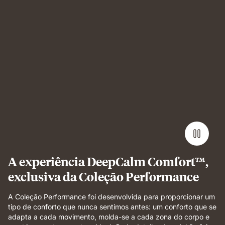
Man
sleeping
on
Emma
Performance
mattress
showing
undisturbed,
comfortable
sleep.
A experiência DeepCalm Comfort™,
exclusiva da Coleção Performance
A Coleção Performance foi desenvolvida para proporcionar um
tipo de conforto que nunca sentimos antes: um conforto que se
adapta a cada movimento, molda-se a cada zona do corpo e