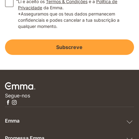
*
Li e aceito os
Termos & Condições
e a
Política de
Privacidade
da Emma.
*Asseguramos que os teus dados permanecem
confidenciais e podes cancelar a tua subscrição a
qualquer momento.
Subscreve
Segue-nos
Emma
Promessa Emma