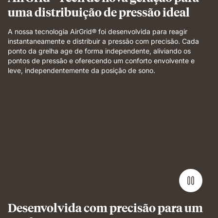
uma distribuição de pressão ideal
A nossa tecnologia AirGrid® foi desenvolvida para reagir
instantaneamente e distribuir a pressão com precisão. Cada
ponto da grelha age de forma independente, aliviando os
pontos de pressão e oferecendo um conforto envolvente e
leve, independentemente da posição de sono.
Weight
applied
to
grid
foam
layer
demonstrating
pressure
relief
and
even
Desenvolvida com precisão para um
support.