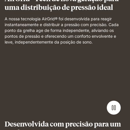
uma distribuição de pressão ideal
A nossa tecnologia AirGrid® foi desenvolvida para reagir
instantaneamente e distribuir a pressão com precisão. Cada
ponto da grelha age de forma independente, aliviando os
pontos de pressão e oferecendo um conforto envolvente e
leve, independentemente da posição de sono.
Weight
applied
to
grid
foam
layer
demonstrating
pressure
relief
and
even
Desenvolvida com precisão para um
support.