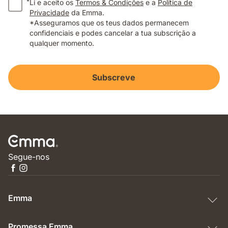
*
Li e aceito os
Termos & Condições
e a
Política de
Privacidade
da Emma.
*Asseguramos que os teus dados permanecem
confidenciais e podes cancelar a tua subscrição a
qualquer momento.
Subscreve
Segue-nos
Emma
Promessa Emma