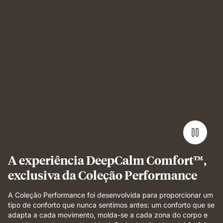
Man
sleeping
on
Emma
Performance
mattress
showing
undisturbed,
comfortable
sleep.
A experiência DeepCalm Comfort™,
exclusiva da Coleção Performance
A Coleção Performance foi desenvolvida para proporcionar um
tipo de conforto que nunca sentimos antes: um conforto que se
adapta a cada movimento, molda-se a cada zona do corpo e