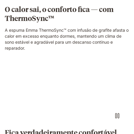
em
O calor sai, o conforto fica — com
cada
ThermoSync™
lado.
A espuma Emma ThermoSync™ com infusão de grafite afasta o
calor em excesso enquanto dormes, mantendo um clima de
sono estável e agradável para um descanso contínuo e
reparador.
Fica verdadeiramente confortável