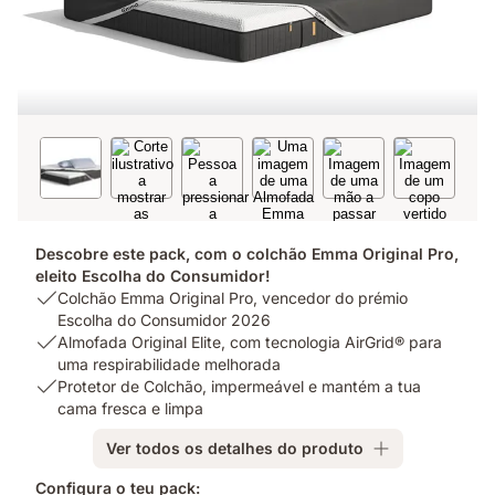
Descobre este pack, com o colchão Emma Original Pro,
eleito Escolha do Consumidor!
USP
Colchão Emma Original Pro, vencedor do prémio
1:
Escolha do Consumidor 2026
Colchão
USP
Almofada Original Elite, com tecnologia AirGrid® para
Emma
2:
uma respirabilidade melhorada
Original
Almofada
USP
Protetor de Colchão, impermeável e mantém a tua
Pro,
Original
3:
cama fresca e limpa
vencedor
Elite,
Protetor
Ver todos os detalhes do produto
do
com
de
prémio
tecnologia
Colchão,
Configura o teu pack: