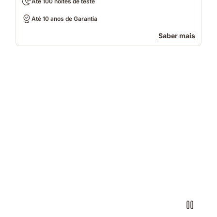
Até 100 noites de teste
Até 10 anos de Garantia
Saber mais
Casal
a
dormir
num
colchão
com
iluminação
quente
e
fria