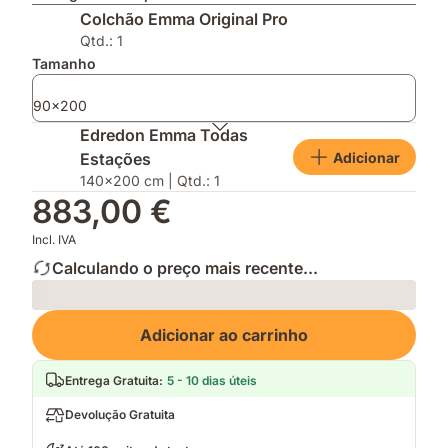
Escolha
AirGrid®
impermeável
Colchão Emma Original Pro
do
para
e
Consumidor
uma
mantém
Qtd.: 1
2026
respirabilidade
a
Tamanho
melhorada
tua
cama
90x200
fresca
Edredon Emma Todas
e
Adicionar
Estações
limpa
140x200 cm | Qtd.: 1
883,00 €
Incl. IVA
Calculando o preço mais recente...
Loading
Adicionar ao carrinho
Entrega Gratuita
:
5 - 10 dias úteis
Devolução Gratuita