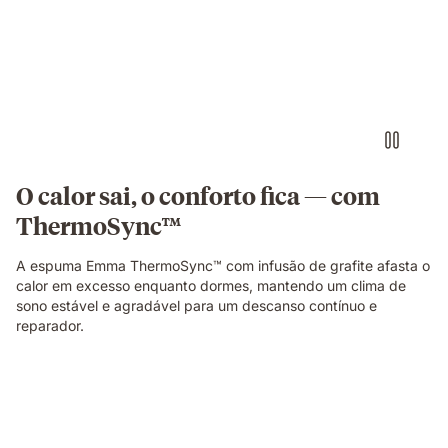
a
dormir
num
colchão
com
iluminação
quente
e
fria
em
O calor sai, o conforto fica — com
cada
ThermoSync™
lado.
A espuma Emma ThermoSync™ com infusão de grafite afasta o
calor em excesso enquanto dormes, mantendo um clima de
sono estável e agradável para um descanso contínuo e
reparador.