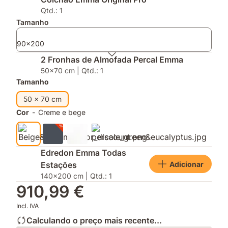
Escolha
AirGrid®
e
do
para
Fronhas
Qtd.: 1
Consumidor
uma
de
Tamanho
2026
respirabilidade
Almofada
melhorada
Percal
90x200
2 Fronhas de Almofada Percal Emma
50x70 cm | Qtd.: 1
Tamanho
50 x 70 cm
Cor
-
Creme e bege
Edredon Emma Todas
Adicionar
Estações
140x200 cm | Qtd.: 1
910,99 €
Incl. IVA
Calculando o preço mais recente...