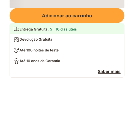
Loading
Adicionar ao carrinho
Entrega Gratuita
:
5 - 10 dias úteis
Devolução Gratuita
Até 100 noites de teste
Até 10 anos de Garantia
Saber mais
Casal