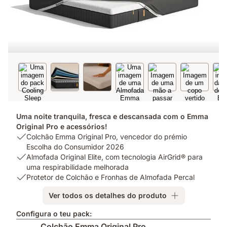
Uma noite tranquila, fresca e descansada com o Emma
Original Pro e acessórios!
USP
Colchão Emma Original Pro, vencedor do prémio
1:
Escolha do Consumidor 2026
Colchão
USP
Almofada Original Elite, com tecnologia AirGrid® para
Emma
2:
uma respirabilidade melhorada
Original
Almofada
USP
Protetor de Colchão e Fronhas de Almofada Percal
Pro,
Original
3:
Ver todos os detalhes do produto
vencedor
Elite,
Protetor
do
com
de
Configura o teu pack:
prémio
tecnologia
Colchão
Colchão Emma Original Pro