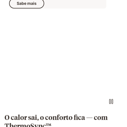
Sabe mais
Casal
a
dormir
num
colchão
com
iluminação
quente
e
fria
em
O calor sai, o conforto fica — com
cada
ThermoSync™
lado.