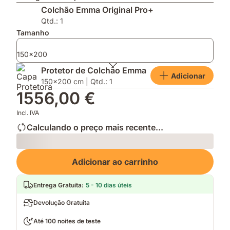
graças
a
e
Colchão Emma Original Pro+
á
inovadora
leve
tecnologia
tecnologia
para
Qtd.: 1
Thermosync™
AirGrid®
noites
Tamanho
mais
frescas
150x200
e
Protetor de Colchão Emma
tranquilas
Adicionar
150x200 cm | Qtd.: 1
1556,00 €
Incl. IVA
Calculando o preço mais recente...
Loading
Adicionar ao carrinho
Entrega Gratuita
:
5 - 10 dias úteis
Devolução Gratuita
Até 100 noites de teste