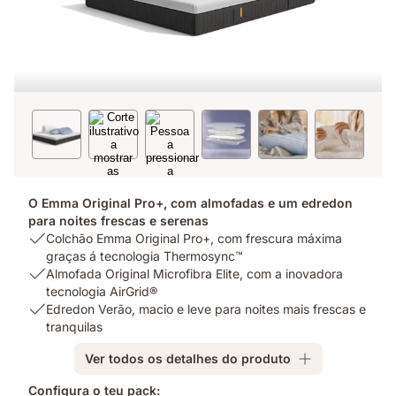
O Emma Original Pro+, com almofadas e um edredon
para noites frescas e serenas
USP
Colchão Emma Original Pro+, com frescura máxima
1:
graças á tecnologia Thermosync™
Colchão
USP
Almofada Original Microfibra Elite, com a inovadora
Emma
2:
tecnologia AirGrid®
Original
Almofada
USP
Edredon Verão, macio e leve para noites mais frescas e
Pro+,
Original
3:
tranquilas
com
Microfibra
Edredon
Ver todos os detalhes do produto
frescura
Elite,
Verão,
máxima
com
macio
Configura o teu pack: