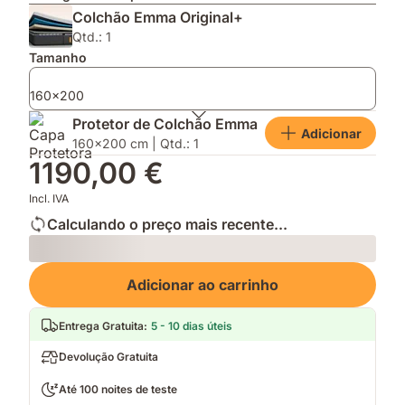
de
a
Outono,
Colchão Emma Original+
espuma
inovadora
quente
e
tecnologia
e
Qtd.: 1
molas
AirGrid®
macio
Tamanho
ensacadas
para
te
160x200
garantir
Protetor de Colchão Emma
uma
Adicionar
160x200 cm | Qtd.: 1
noite
descansada
1190,00 €
Incl. IVA
Calculando o preço mais recente...
Loading
Adicionar ao carrinho
Entrega Gratuita
:
5 - 10 dias úteis
Devolução Gratuita
Até 100 noites de teste