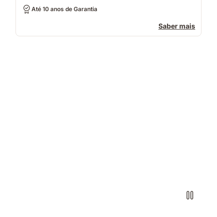
Até 10 anos de Garantia
Saber mais
Pessoa
deitada
de
lado
sobre
um
colchão
branco
numa
posição
de