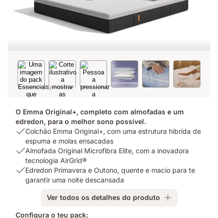
O Emma Original+, completo com almofadas e um
edredon, para o melhor sono possível.
USP
Colchão Emma Original+, com uma estrutura hibrída de
1:
espuma e molas ensacadas
Colchão
USP
Almofada Original Microfibra Elite, com a inovadora
Emma
2:
tecnologia AirGrid®
Original+,
Almofada
USP
Edredon Primavera e Outono, quente e macio para te
com
Original
3:
garantir uma noite descansada
uma
Microfibra
Edredon
Ver todos os detalhes do produto
estrutura
Elite,
Primavera
hibrída
com
e
Configura o teu pack: